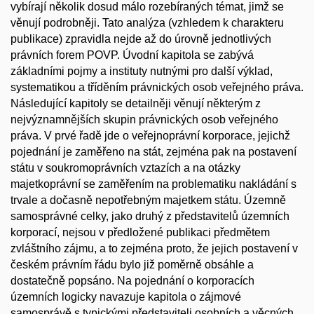
vybírají několik dosud málo rozebíraných témat, jimž se
věnují podrobněji. Tato analýza (vzhledem k charakteru
publikace) zpravidla nejde až do úrovně jednotlivých
právních forem POVP. Úvodní kapitola se zabývá
základními pojmy a instituty nutnými pro další výklad,
systematikou a tříděním právnických osob veřejného práva.
Následující kapitoly se detailněji věnují některým z
nejvýznamnějších skupin právnických osob veřejného
práva. V prvé řadě jde o veřejnoprávní korporace, jejichž
pojednání je zaměřeno na stát, zejména pak na postavení
státu v soukromoprávních vztazích a na otázky
majetkoprávní se zaměřením na problematiku nakládání s
trvale a dočasně nepotřebným majetkem státu. Územně
samosprávné celky, jako druhý z představitelů územních
korporací, nejsou v předložené publikaci předmětem
zvláštního zájmu, a to zejména proto, že jejich postavení v
českém právním řádu bylo již poměrně obsáhle a
dostatečně popsáno. Na pojednání o korporacích
územních logicky navazuje kapitola o zájmové
samosprávě s typickými představiteli osobních a věcných