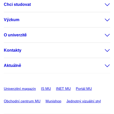
Chci studovat
Výzkum
O univerzitě
Kontakty
Aktuálně
Univerzitní magazín
IS MU
INET MU
Portál MU
Obchodní centrum MU
Munishop
Jednotný vizuální styl