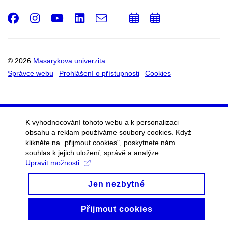
Facebook
Instagram
Youtube
LinkedIn
e-
Přidat
Přidat
Email
mail
do
do
kalendáře
kalendáře
© 2026
Masarykova univerzita
Správce webu
Prohlášení o přístupnosti
Cookies
K vyhodnocování tohoto webu a k personalizaci
obsahu a reklam používáme soubory cookies. Když
klikněte na „přijmout cookies", poskytnete nám
souhlas k jejich uložení, správě a analýze.
Upravit možnosti
Jen nezbytné
Přijmout cookies