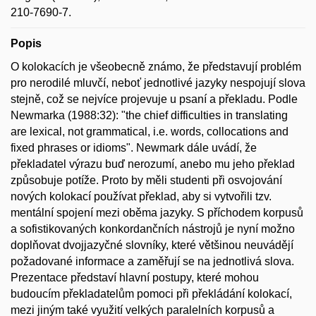
210-7690-7.
Popis
O kolokacích je všeobecně známo, že představují problém
pro nerodilé mluvčí, neboť jednotlivé jazyky nespojují slova
stejně, což se nejvíce projevuje u psaní a překladu. Podle
Newmarka (1988:32): "the chief difficulties in translating
are lexical, not grammatical, i.e. words, collocations and
fixed phrases or idioms". Newmark dále uvádí, že
překladatel výrazu buď nerozumí, anebo mu jeho překlad
způsobuje potíže. Proto by měli studenti při osvojování
nových kolokací používat překlad, aby si vytvořili tzv.
mentální spojení mezi oběma jazyky. S příchodem korpusů
a sofistikovaných konkordančních nástrojů je nyní možno
doplňovat dvojjazyčné slovníky, které většinou neuvádějí
požadované informace a zaměřují se na jednotlivá slova.
Prezentace představí hlavní postupy, které mohou
budoucím překladatelům pomoci při překládání kolokací,
mezi jiným také využití velkých paralelních korpusů a