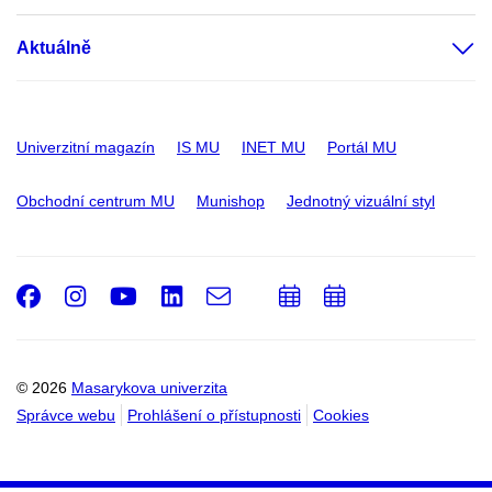
Aktuálně
Univerzitní magazín
IS MU
INET MU
Portál MU
Obchodní centrum MU
Munishop
Jednotný vizuální styl
Facebook
Instagram
Youtube
LinkedIn
e-
Přidat
Přidat
Email
mail
do
do
kalendáře
kalendáře
© 2026
Masarykova univerzita
Správce webu
Prohlášení o přístupnosti
Cookies