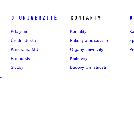
O univerzitě
Kontakty
A
Kdo jsme
Kontakty
Ka
Úřední deska
Fakulty a pracoviště
Zp
Kariéra na MU
Orgány univerzity
Pr
Partnerství
Knihovny
Služby
Budovy a místnosti
a