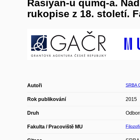
Rasiyan-u qumq-a. Nád
rukopise z 18. století. 
SRBA O
Autoři
Rok publikování
2015
Druh
Odbor
Filozof
Fakulta / Pracoviště MU