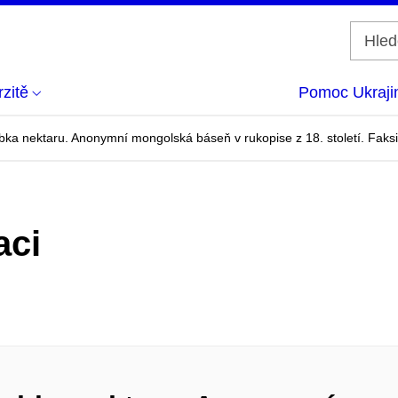
zitě
Pomoc Ukraji
a nektaru. Anonymní mongolská báseň v rukopise z 18. století. Faksim
aci