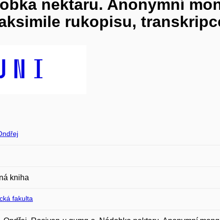
obka nektaru. Anonymní mon
Faksimile rukopisu, transkripc
ndřej
ná kniha
ická fakulta