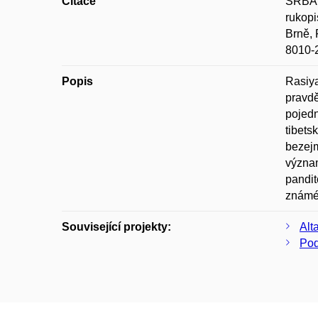
Citace
SRBA, 
rukopi
Brně, 
8010-2
Popis
Rasiya
pravdě
pojedn
tibets
bezejm
význam
pandit
známéh
Související projekty:
Alt
Pod