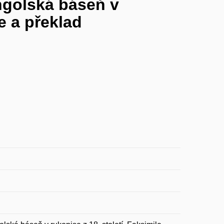
golská báseň v
e a překlad