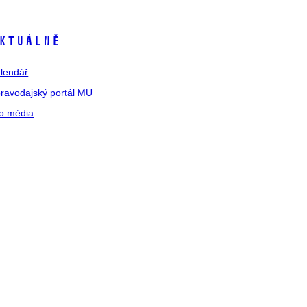
ktuálně
lendář
ravodajský portál MU
o média