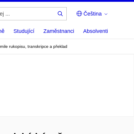
Čeština
Hledej
...
ně
Studující
Zaměstnanci
Absolventi
ile rukopisu, transkripce a překlad