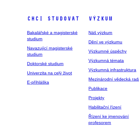
Chci studovat
Výzkum
Bakalářské a magisterské
Náš výzkum
studium
Dění ve výzkumu
Navazující magisterské
Výzkumné úspěchy
studium
Výzkumná témata
Doktorské studium
Výzkumná infrastruktura
Univerzita na celý život
Mezinárodní vědecká rad
E-přihláška
Publikace
Projekty
Habilitační řízení
Řízení ke jmenování
profesorem