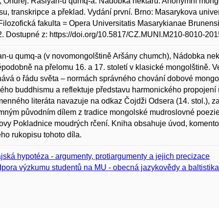
Ondřej. Rasiyan-u qumq-a. Nádobka nektaru. Anonymní mongols
su, transkripce a překlad. Vydání první. Brno: Masarykova unive
Filozofická fakulta = Opera Universitatis Masarykianae Brunens
. Dostupné z: https://doi.org/10.5817/CZ.MUNI.M210-8010-201
n-u qumq-a (v novomongolštině Aršány chumch), Nádobka nekt
podobně na přelomu 16. a 17. století v klasické mongolštině.
ává o řádu světa – normách správného chování dobové mongol
kého buddhismu a reflektuje představu harmonického propojení 
enného literáta navazuje na odkaz Čojdži Odsera (14. stol.), za
ným původním dílem z tradice mongolské mudroslovné poezie, 
ovy Pokladnice moudrých rčení. Kniha obsahuje úvod, komentova
o rukopisu tohoto díla.
ajská hypotéza - argumenty, protiargumenty a jejich precizace
pora výzkumu studentů na MU - obecná jazykovědy a baltistik