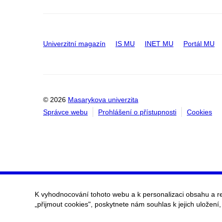
Univerzitní magazín
IS MU
INET MU
Portál MU
© 2026
Masarykova univerzita
Správce webu
Prohlášení o přístupnosti
Cookies
K vyhodnocování tohoto webu a k personalizaci obsahu a r
„přijmout cookies", poskytnete nám souhlas k jejich uložení