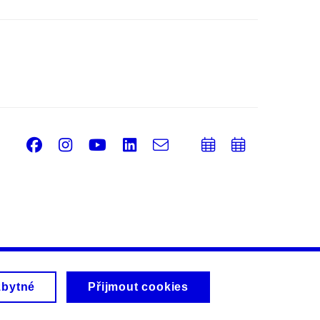
Facebook
Instagram
Youtube
LinkedIn
e-
Přidat
Přidat
Email
mail
do
do
kalendáře
kalendá
zbytné
Přijmout cookies