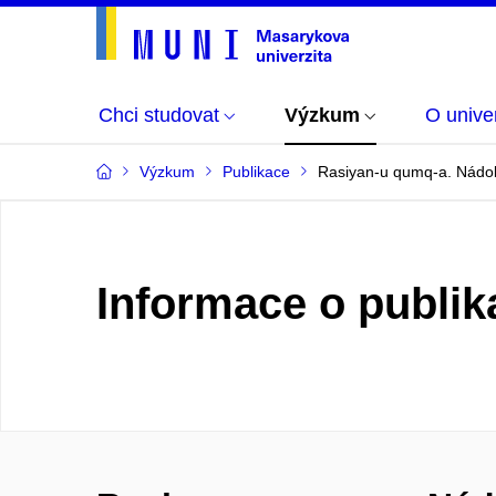
Chci studovat
Výzkum
O univer
Výzkum
Publikace
Rasiyan-u qumq-a. Nádobk
Informace o publik