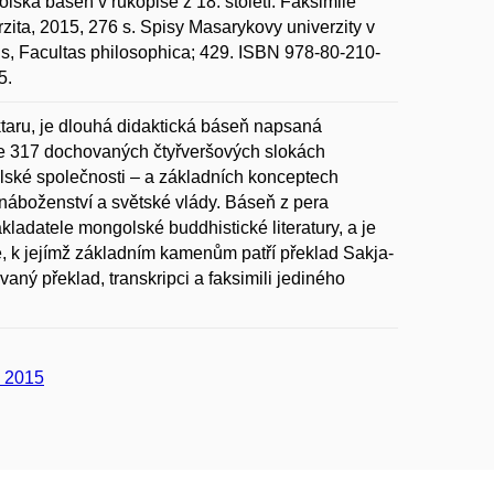
ká báseň v rukopise z 18. století. Faksimile
rzita, 2015, 276 s. Spisy Masarykovy univerzity v
is, Facultas philosophica; 429. ISBN 978-80-210-
5.
aru, je dlouhá didaktická báseň napsaná
 Ve 317 dochovaných čtyřveršových slokách
ské společnosti – a základních konceptech
náboženství a světské vlády. Báseň z pera
kladatele mongolské buddhistické literatury, a je
k jejímž základním kamenům patří překlad Sakja-
ný překlad, transkripci a faksimili jediného
a 2015