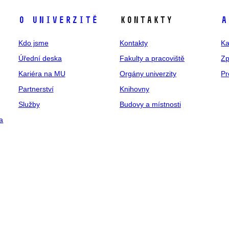
O univerzitě
Kontakty
A
Kdo jsme
Kontakty
Ka
Úřední deska
Fakulty a pracoviště
Zp
Kariéra na MU
Orgány univerzity
Pr
Partnerství
Knihovny
Služby
Budovy a místnosti
a