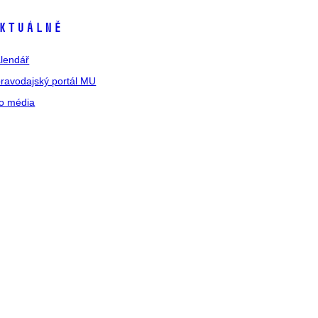
ktuálně
lendář
ravodajský portál MU
o média