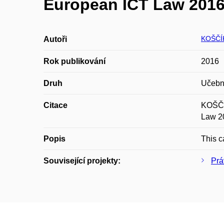
European ICT Law 2016:
KOŠČÍK
Autoři
Rok publikování
2016
Druh
Učební
Citace
KOŠČÍ
Law 20
Popis
This c
Související projekty:
Prá