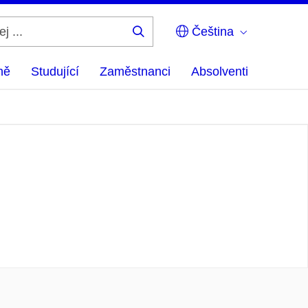
Čeština
Hledej
...
ně
Studující
Zaměstnanci
Absolventi