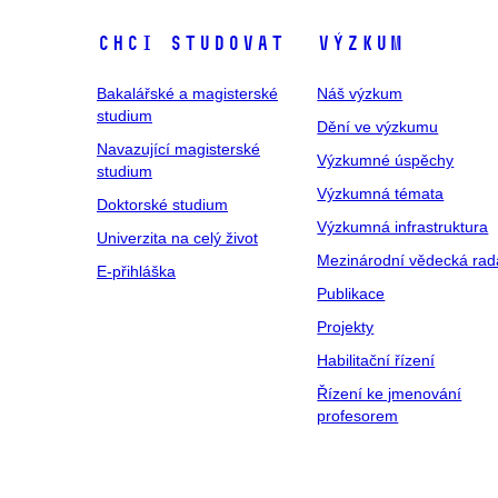
Chci studovat
Výzkum
Bakalářské a magisterské
Náš výzkum
studium
Dění ve výzkumu
Navazující magisterské
Výzkumné úspěchy
studium
Výzkumná témata
Doktorské studium
Výzkumná infrastruktura
Univerzita na celý život
Mezinárodní vědecká rad
E-přihláška
Publikace
Projekty
Habilitační řízení
Řízení ke jmenování
profesorem