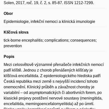
Solen, 2017, roč. 19, č. 2, s. 85-87. ISSN 1212-7299.
Obor
Epidemiologie, infekční nemoci a klinická imunologie
Klíčová slova
tick-borne encephalitis; complications; consequences;
prevention
Popis
Mezi celosvětově významné přenašeče infekčních nemocí
patří klíště. Jednou z chorob přenášených klíšťaty je
klíšťová encefalitida. Z epidemiologického hlediska patří
Česká republika mezi země s nejvyšší incidencí tohoto
onemocnění. Klinický průběh a závažnost choroby je
variabilní – od asymptomatických či abortivních forem, po
klasické projevy postižení nervové soustavy (meningitida,
encefalitida, memingoencefalomyelitida) až po úmrtí.