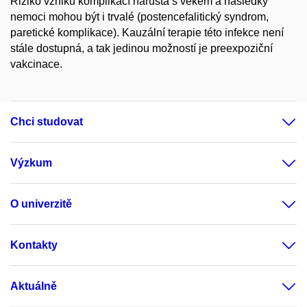
Riziko vzniku komplikací narůstá s věkem a následky
nemoci mohou být i trvalé (postencefalitický syndrom,
paretické komplikace). Kauzální terapie této infekce není
stále dostupná, a tak jedinou možností je preexpoziční
vakcinace.
Chci studovat
Výzkum
O univerzitě
Kontakty
Aktuálně