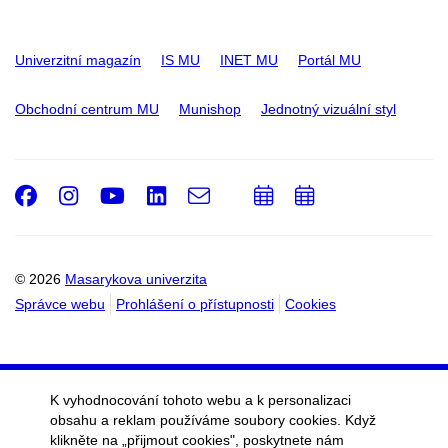
Univerzitní magazín
IS MU
INET MU
Portál MU
Obchodní centrum MU
Munishop
Jednotný vizuální styl
Facebook
Instagram
Youtube
LinkedIn
e-
Přidat
Přidat
Email
mail
do
do
kalendáře
kalendáře
© 2026
Masarykova univerzita
Správce webu
Prohlášení o přístupnosti
Cookies
K vyhodnocování tohoto webu a k personalizaci
obsahu a reklam používáme soubory cookies. Když
klikněte na „přijmout cookies", poskytnete nám