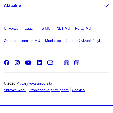
Aktuálně
Univerzitní magazín
IS MU
INET MU
Portál MU
Obchodní centrum MU
Munishop
Jednotný vizuální styl
Facebook
Instagram
Youtube
LinkedIn
e-
Přidat
Přidat
Email
mail
do
do
kalendáře
kalendáře
© 2026
Masarykova univerzita
Správce webu
Prohlášení o přístupnosti
Cookies