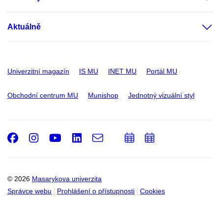
Aktuálně
Univerzitní magazín
IS MU
INET MU
Portál MU
Obchodní centrum MU
Munishop
Jednotný vizuální styl
Facebook
Instagram
Youtube
LinkedIn
e-
Přidat
Přidat
Email
mail
do
do
kalendáře
kalendáře
© 2026
Masarykova univerzita
Správce webu
Prohlášení o přístupnosti
Cookies