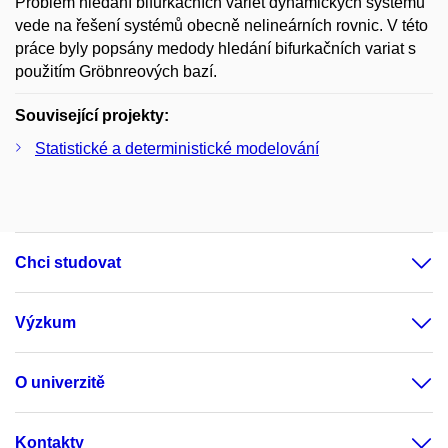
Problém hledání bifurkačních variet dynamických systémů
vede na řešení systémů obecně nelineárních rovnic. V této
práce byly popsány medody hledání bifurkačních variat s
použitím Gröbnreových bazí.
Související projekty:
Statistické a deterministické modelování
Chci studovat
Výzkum
O univerzitě
Kontakty