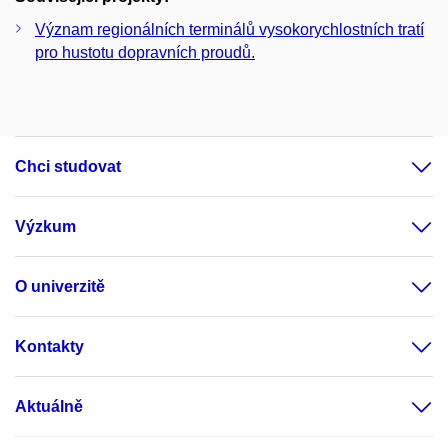
Význam regionálních terminálů vysokorychlostních tratí
pro hustotu dopravních proudů.
Chci studovat
Výzkum
O univerzitě
Kontakty
Aktuálně