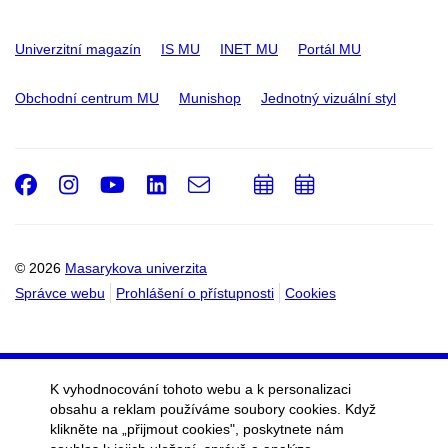
Univerzitní magazín
IS MU
INET MU
Portál MU
Obchodní centrum MU
Munishop
Jednotný vizuální styl
Facebook
Instagram
Youtube
LinkedIn
e-
Přidat
Přidat
Email
mail
do
do
kalendáře
kalendáře
© 2026
Masarykova univerzita
Správce webu
Prohlášení o přístupnosti
Cookies
K vyhodnocování tohoto webu a k personalizaci
obsahu a reklam používáme soubory cookies. Když
klikněte na „přijmout cookies", poskytnete nám