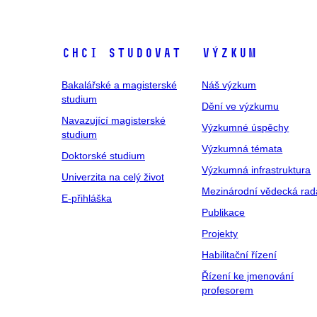
Chci studovat
Výzkum
Bakalářské a magisterské
Náš výzkum
studium
Dění ve výzkumu
Navazující magisterské
Výzkumné úspěchy
studium
Výzkumná témata
Doktorské studium
Výzkumná infrastruktura
Univerzita na celý život
Mezinárodní vědecká rad
E-přihláška
Publikace
Projekty
Habilitační řízení
Řízení ke jmenování
profesorem