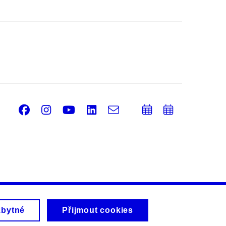
Facebook
Instagram
Youtube
LinkedIn
e-
Přidat
Přidat
Email
mail
do
do
kalendáře
kalendá
zbytné
Přijmout cookies