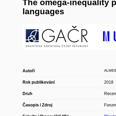
The omega-inequality pr
languages
ALMEI
Autoři
Rok publikování
2018
Druh
Recen
Časopis / Zdroj
Forum