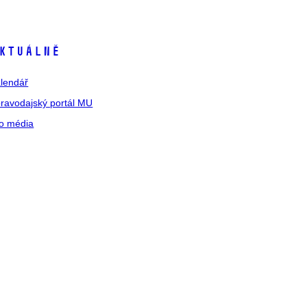
ktuálně
lendář
ravodajský portál MU
o média