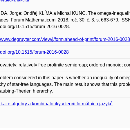
ovědecká fakulta
A, Jorge; Ondřej KLÍMA a Michal KUNC. The omega-inequality p
ges. Forum Mathematicum. 2018, roč. 30, č. 3, s. 663-679. IS
//doi.org/10.1515/forum-2016-0028.
//www.degruyter.com/view/j/form.ahead-of-print/forum-2016-00
//doi.org/10.1515/forum-2016-0028
variety; relatively free profinite semigroup; ordered monoid; c
oblem considered in this paper is whether an inequality of omega
chy of star-free languages. The main result shows that this proble
raubing-Therien hierarchy.
ikace algebry a kombinatoriky v teorii formálních jazyků