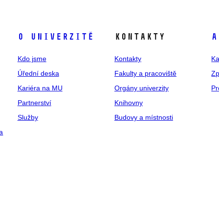
O univerzitě
Kontakty
A
Kdo jsme
Kontakty
Ka
Úřední deska
Fakulty a pracoviště
Zp
Kariéra na MU
Orgány univerzity
Pr
Partnerství
Knihovny
Služby
Budovy a místnosti
a