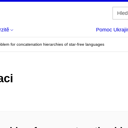
zitě
Pomoc Ukraji
blem for concatenation hierarchies of star-free languages
aci