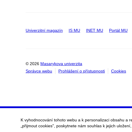
Univerzitní magazín
IS MU
INET MU
Portál MU
© 2026
Masarykova univerzita
Správce webu
Prohlášení o přístupnosti
Cookies
K vyhodnocování tohoto webu a k personalizaci obsahu a r
„přijmout cookies", poskytnete nám souhlas k jejich uložení