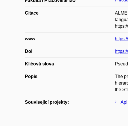
Přírod
Fakulta / Pracoviště MU
Citace
ALMEID
langua
https:
www
https:
Doi
https:
Klíčová slova
Pseudo
Popis
The pr
hierar
the St
Související projekty:
Apl