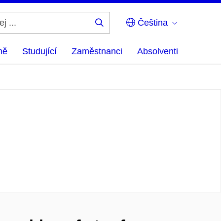
Čeština
Hledej
...
ně
Studující
Zaměstnanci
Absolventi