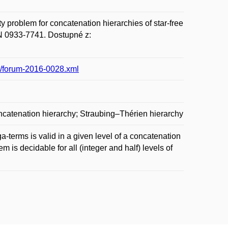
roblem for concatenation hierarchies of star-free
SN 0933-7741. Dostupné z:
28/forum-2016-0028.xml
oncatenation hierarchy; Straubing–Thérien hierarchy
-terms is valid in a given level of a concatenation
m is decidable for all (integer and half) levels of