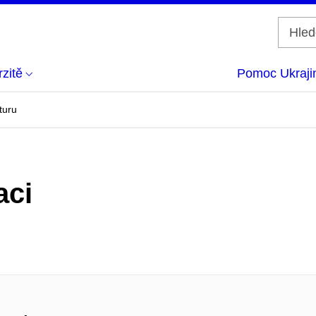
zitě
Pomoc Ukraji
turu
aci