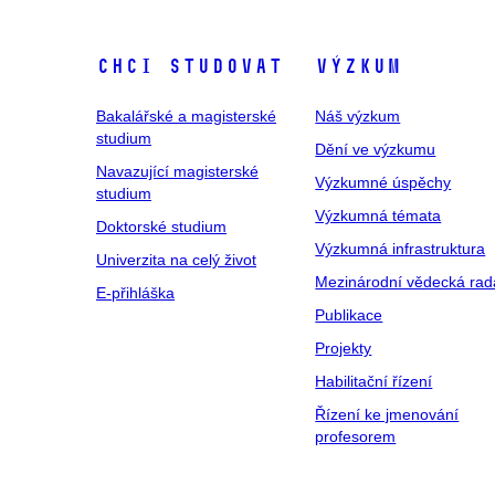
Chci studovat
Výzkum
Bakalářské a magisterské
Náš výzkum
studium
Dění ve výzkumu
Navazující magisterské
Výzkumné úspěchy
studium
Výzkumná témata
Doktorské studium
Výzkumná infrastruktura
Univerzita na celý život
Mezinárodní vědecká rad
E-přihláška
Publikace
Projekty
Habilitační řízení
Řízení ke jmenování
profesorem