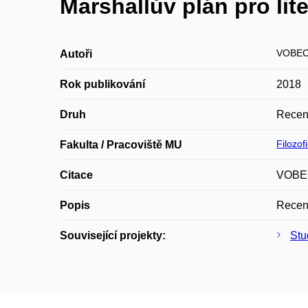
Marshallův plán pro lit
VOBEC
Autoři
Rok publikování
2018
Druh
Recen
Filozof
Fakulta / Pracoviště MU
Citace
VOBECK
Popis
Recenz
Související projekty:
Stu