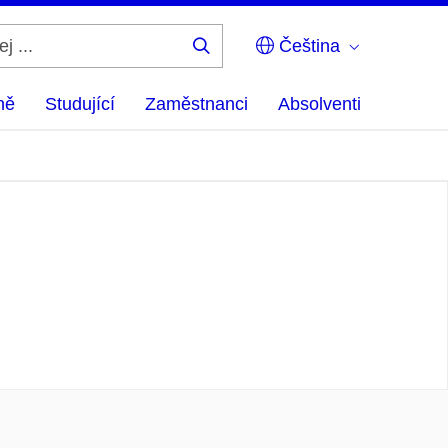
Čeština
Hledej
...
ně
Studující
Zaměstnanci
Absolventi