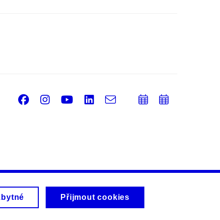
Facebook
Instagram
Youtube
LinkedIn
e-
Přidat
Přidat
Email
mail
do
do
kalendáře
kalendá
zbytné
Přijmout cookies