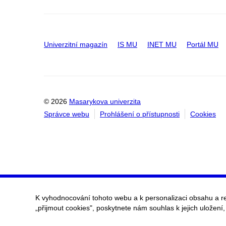
Univerzitní magazín
IS MU
INET MU
Portál MU
© 2026
Masarykova univerzita
Správce webu
Prohlášení o přístupnosti
Cookies
K vyhodnocování tohoto webu a k personalizaci obsahu a r
„přijmout cookies", poskytnete nám souhlas k jejich uložení