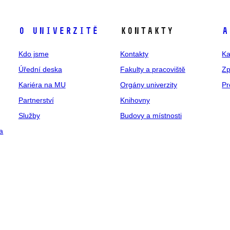
O univerzitě
Kontakty
A
Kdo jsme
Kontakty
Ka
Úřední deska
Fakulty a pracoviště
Zp
Kariéra na MU
Orgány univerzity
Pr
Partnerství
Knihovny
Služby
Budovy a místnosti
a