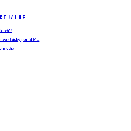
ktuálně
lendář
ravodajský portál MU
o média