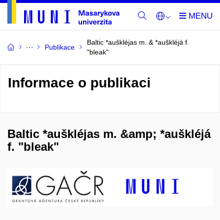
Baltic *auškléjas m. & *auškléjá f.
Publikace
"bleak"
Informace o publikaci
Baltic *auškléjas m. &amp; *auškléjá
f. "bleak"