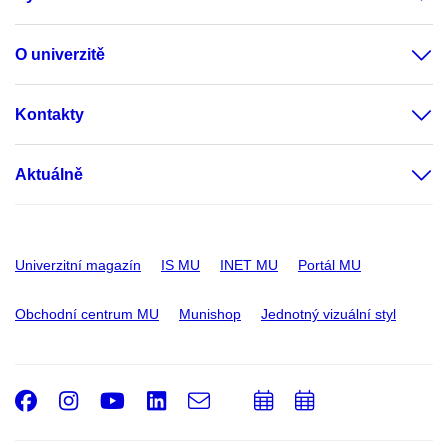
O univerzitě
Kontakty
Aktuálně
Univerzitní magazín
IS MU
INET MU
Portál MU
Obchodní centrum MU
Munishop
Jednotný vizuální styl
Facebook
Instagram
Youtube
LinkedIn
e-
Přidat
Přidat
Email
mail
do
do
kalendáře
kalendáře