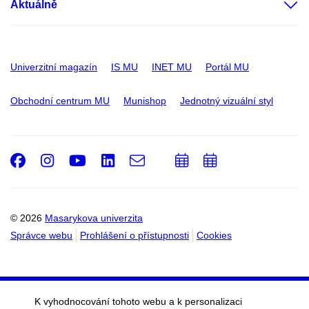
Aktuálně
Univerzitní magazín
IS MU
INET MU
Portál MU
Obchodní centrum MU
Munishop
Jednotný vizuální styl
Facebook
Instagram
Youtube
LinkedIn
e-
Přidat
Přidat
Email
mail
do
do
kalendáře
kalendáře
© 2026
Masarykova univerzita
Správce webu
Prohlášení o přístupnosti
Cookies
K vyhodnocování tohoto webu a k personalizaci