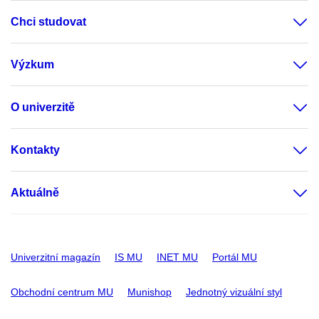
Chci studovat
Výzkum
O univerzitě
Kontakty
Aktuálně
Univerzitní magazín
IS MU
INET MU
Portál MU
Obchodní centrum MU
Munishop
Jednotný vizuální styl