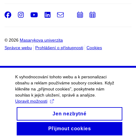
Facebook
Instagram
Youtube
LinkedIn
e-
Přidat
Přidat
Email
mail
do
do
kalendáře
kalendáře
© 2026
Masarykova univerzita
Správce webu
Prohlášení o přístupnosti
Cookies
K vyhodnocování tohoto webu a k personalizaci
obsahu a reklam používáme soubory cookies. Když
klikněte na „přijmout cookies", poskytnete nám
souhlas k jejich uložení, správě a analýze.
Upravit možnosti
Jen nezbytné
Přijmout cookies