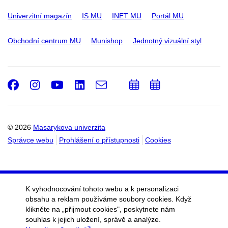
Univerzitní magazín
IS MU
INET MU
Portál MU
Obchodní centrum MU
Munishop
Jednotný vizuální styl
Facebook
Instagram
Youtube
LinkedIn
e-
Přidat
Přidat
Email
mail
do
do
kalendáře
kalendáře
© 2026
Masarykova univerzita
Správce webu
Prohlášení o přístupnosti
Cookies
K vyhodnocování tohoto webu a k personalizaci
obsahu a reklam používáme soubory cookies. Když
klikněte na „přijmout cookies", poskytnete nám
souhlas k jejich uložení, správě a analýze.