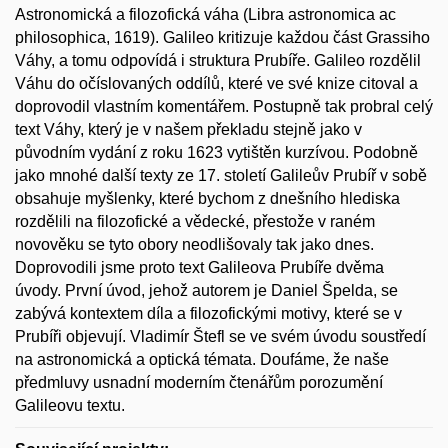
Astronomická a filozofická váha (Libra astronomica ac
philosophica, 1619). Galileo kritizuje každou část Grassiho
Váhy, a tomu odpovídá i struktura Prubíře. Galileo rozdělil
Váhu do očíslovaných oddílů, které ve své knize citoval a
doprovodil vlastním komentářem. Postupně tak probral celý
text Váhy, který je v našem překladu stejně jako v
původním vydání z roku 1623 vytištěn kurzívou. Podobně
jako mnohé další texty ze 17. století Galileův Prubíř v sobě
obsahuje myšlenky, které bychom z dnešního hlediska
rozdělili na filozofické a vědecké, přestože v raném
novověku se tyto obory neodlišovaly tak jako dnes.
Doprovodili jsme proto text Galileova Prubíře dvěma
úvody. První úvod, jehož autorem je Daniel Špelda, se
zabývá kontextem díla a filozofickými motivy, které se v
Prubíři objevují. Vladimír Štefl se ve svém úvodu soustředí
na astronomická a optická témata. Doufáme, že naše
předmluvy usnadní moderním čtenářům porozumění
Galileovu textu.