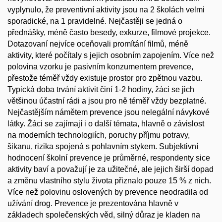
vyplynulo, že preventivní aktivity jsou na 2 školách velmi
sporadické, na 1 pravidelné. Nejčastěji se jedná o
přednášky, méně často besedy, exkurze, filmové projekce.
Dotazovaní nejvíce oceňovali promítání filmů, méně
aktivity, které počítaly s jejich osobním zapojením. Více než
polovina vzorku je pasivním konzumentem prevence,
přestože téměř vždy existuje prostor pro zpětnou vazbu.
Typická doba trvání aktivit činí 1-2 hodiny, žáci se jich
většinou účastní rádi a jsou pro ně téměř vždy bezplatné.
Nejčastějším námětem prevence jsou nelegální návykové
látky. Žáci se zajímají i o další témata, hlavně o závislost
na moderních technologiích, poruchy příjmu potravy,
šikanu, rizika spojená s pohlavním stykem. Subjektivní
hodnocení školní prevence je průměrné, respondenty sice
aktivity baví a považují je za užitečné, ale jejich širší dopad
a změnu vlastního stylu života přiznalo pouze 15 % z nich.
Více než polovinu oslovených by prevence neodradila od
užívání drog. Prevence je prezentována hlavně v
základech společenských věd, silný důraz je kladen na