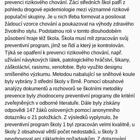
prevenci rizikového chování. Žáci středních škol patří z
pohledu drogové epidemiologie mezi významné rizikové
populační skupiny. Je u nich třeba formovat a posilovat
žádoucí vzorce chování a poukazovat na výhody zdravého
životního stylu. Podstatnou roli v tomto dlouhodobém
působení hraje též škola. Škola musí mít zpracován svůj
preventivní program, jímž se řídí a který je kontrolován.
Týká se opatření k prevenci rizikového chování, např.
užívání návykových látek, patologického hráčství, šikany,
záškoláctví, rasismu, xenofobie. Bylo využito designu
smíšeného výzkumu. Metodou nabalující se sněhové koule
byly vybrány 3 střední školy v Brně. Pomocí obsahové
analýzy dokumentů a rozhovorů se školními metodiky
prevence byly zhodnoceny preventivní programy dle kritérií
zveřejněných v odborné literatuře. Dále byly získány
odpovědi 147 žáků oslovených pomocí anonymního
dotazníku o 21 položkách. Z výsledků vyplynulo, že
preventivní program školy 1 byl zpracován velmi kvalitně, u
školy 2 obsahoval větší počet nedostatků, u školy 3
nevyhovoval ani základním požadavkům. Z dotazování