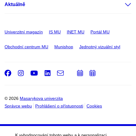
Aktuálně
Univerzitní magazín
IS MU
INET MU
Portál MU
Obchodní centrum MU
Munishop
Jednotný vizuální styl
Facebook
Instagram
Youtube
LinkedIn
e-
Přidat
Přidat
Email
mail
do
do
kalendáře
kalendáře
© 2026
Masarykova univerzita
Správce webu
Prohlášení o přístupnosti
Cookies
K vyhodnocování tohoto webu a k personalizaci