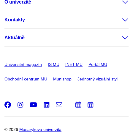
O univerzitě
Kontakty
Aktuálně
Univerzitní magazín
IS MU
INET MU
Portál MU
Obchodní centrum MU
Munishop
Jednotný vizuální styl
Facebook
Instagram
Youtube
LinkedIn
e-
Přidat
Přidat
Email
mail
do
do
kalendáře
kalendáře
© 2026
Masarykova univerzita