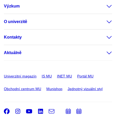
Výzkum
O univerzitě
Kontakty
Aktuálně
Univerzitní magazín
IS MU
INET MU
Portál MU
Obchodní centrum MU
Munishop
Jednotný vizuální styl
Facebook
Instagram
Youtube
LinkedIn
e-
Přidat
Přidat
Email