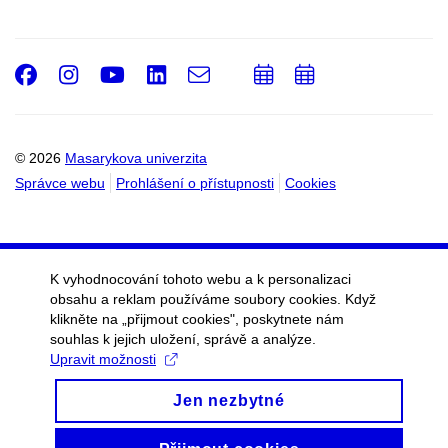
Facebook
Instagram
Youtube
LinkedIn
e-
Přidat
Přidat
Email
mail
do
do
kalendáře
kalendáře
© 2026
Masarykova univerzita
Správce webu
Prohlášení o přístupnosti
Cookies
K vyhodnocování tohoto webu a k personalizaci
obsahu a reklam používáme soubory cookies. Když
klikněte na „přijmout cookies", poskytnete nám
souhlas k jejich uložení, správě a analýze.
Upravit možnosti
Jen nezbytné