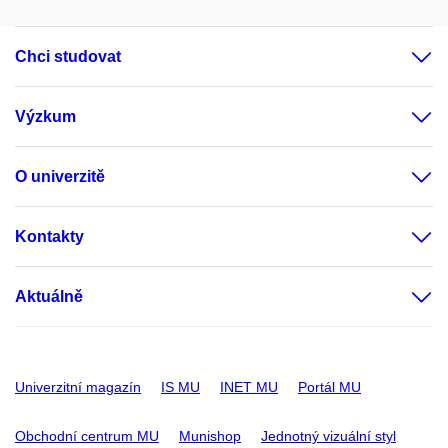
Chci studovat
Výzkum
O univerzitě
Kontakty
Aktuálně
Univerzitní magazín
IS MU
INET MU
Portál MU
Obchodní centrum MU
Munishop
Jednotný vizuální styl