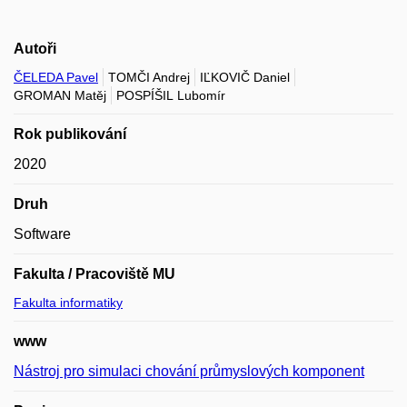
Autoři
ČELEDA Pavel
TOMČI Andrej
IĽKOVIČ Daniel
GROMAN Matěj
POSPÍŠIL Lubomír
Rok publikování
2020
Druh
Software
Fakulta / Pracoviště MU
Fakulta informatiky
www
Nástroj pro simulaci chování průmyslových komponent