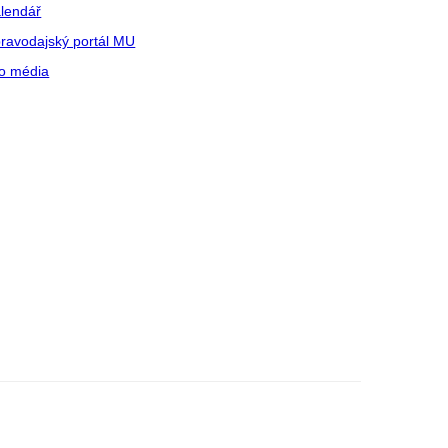
lendář
ravodajský portál MU
o média