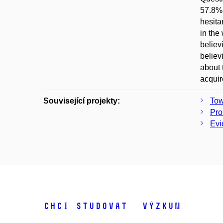
57.8% 
hesita
in the
believ
believ
about 
acquir
Související projekty:
Tow
Pro
Evi
Chci studovat
Výzkum