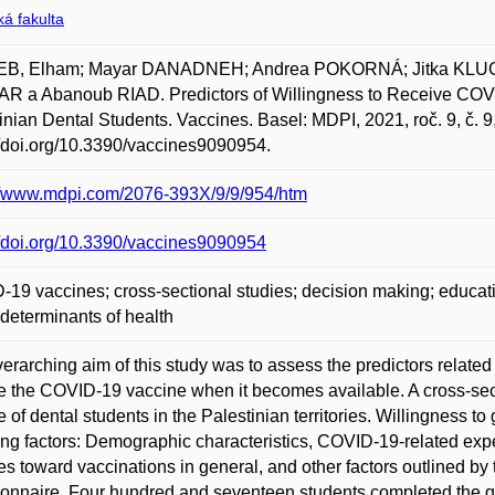
á fakulta
B, Elham; Mayar DANADNEH; Andrea POKORNÁ; Jitka KLU
 a Abanoub RIAD. Predictors of Willingness to Receive COVI
inian Dental Students. Vaccines. Basel: MDPI, 2021, roč. 9, č. 
//doi.org/10.3390/vaccines9090954.
://www.mdpi.com/2076-393X/9/9/954/htm
//doi.org/10.3390/vaccines9090954
19 vaccines; cross-sectional studies; decision making; educatio
 determinants of health
erarching aim of this study was to assess the predictors related 
e the COVID-19 vaccine when it becomes available. A cross-se
 of dental students in the Palestinian territories. Willingness t
ing factors: Demographic characteristics, COVID-19-related exp
des toward vaccinations in general, and other factors outlined
onnaire. Four hundred and seventeen students completed the qu