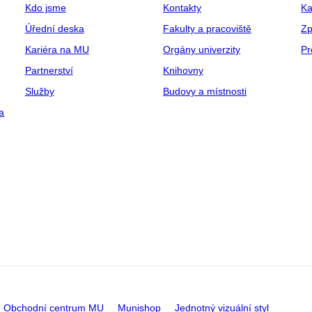
Kdo jsme
Kontakty
Ka
Úřední deska
Fakulty a pracoviště
Zp
Kariéra na MU
Orgány univerzity
Pr
Partnerství
Knihovny
Služby
Budovy a místnosti
a
Obchodní centrum MU
Munishop
Jednotný vizuální styl