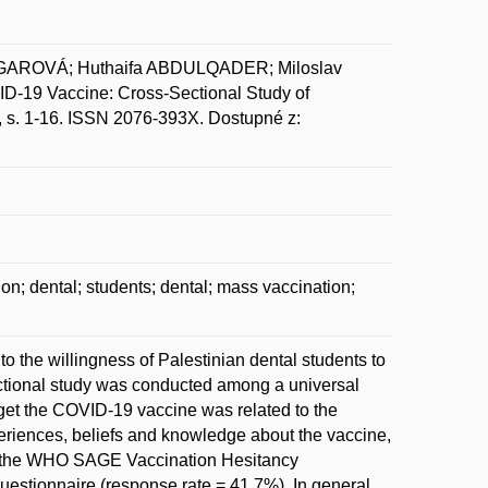
GAROVÁ; Huthaifa ABDULQADER; Miloslav
D-19 Vaccine: Cross-Sectional Study of
9, s. 1-16. ISSN 2076-393X. Dostupné z:
n; dental; students; dental; mass vaccination;
to the willingness of Palestinian dental students to
ctional study was conducted among a universal
o get the COVID-19 vaccine was related to the
eriences, beliefs and knowledge about the vaccine,
 by the WHO SAGE Vaccination Hesitancy
estionnaire (response rate = 41.7%). In general,