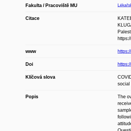
Lékařsk
Fakulta / Pracoviště MU
Citace
KATEE
KLUGAR
Palest
https:
www
https
Doi
https:
Klíčová slova
COVID-
social
Popis
The ov
receiv
sample
follow
attitu
Questi