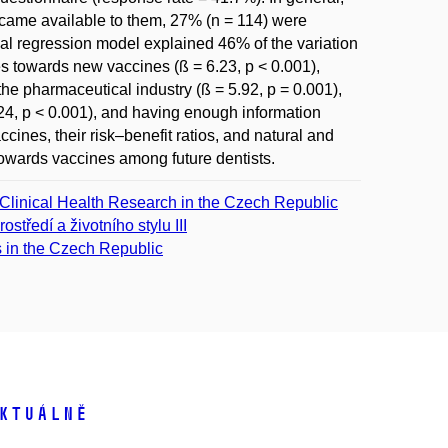
ecame available to them, 27% (n = 114) were
inal regression model explained 46% of the variation
es towards new vaccines (ß = 6.23, p < 0.001),
n the pharmaceutical industry (ß = 5.92, p = 0.001),
4.24, p < 0.001), and having enough information
cines, their risk–benefit ratios, and natural and
 towards vaccines among future dentists.
Clinical Health Research in the Czech Republic
ostředí a životního stylu III
s in the Czech Republic
ktuálně