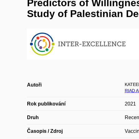
Predictors of Willingn
Study of Palestinian D
KATEE
Autoři
RIAD 
Rok publikování
2021
Druh
Recen
Časopis / Zdroj
Vacci