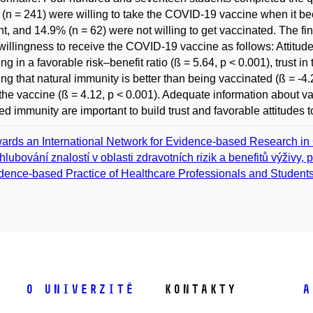
(n = 241) were willing to take the COVID-19 vaccine when it b
nt, and 14.9% (n = 62) were not willing to get vaccinated. The f
 willingness to receive the COVID-19 vaccine as follows: Attitud
ing in a favorable risk–benefit ratio (ß = 5.64, p < 0.001), trust i
ing that natural immunity is better than being vaccinated (ß = -
the vaccine (ß = 4.12, p < 0.001). Adequate information about vac
ed immunity are important to build trust and favorable attitudes
ards an International Network for Evidence-based Research in 
hlubování znalostí v oblasti zdravotních rizik a benefitů výživy, pr
dence-based Practice of Healthcare Professionals and Student
O univerzitě
Kontakty
A