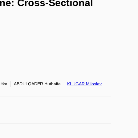
ine: Cross-Sectional
itka
ABDULQADER Huthaifa
KLUGAR Miloslav