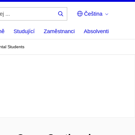
Čeština
Hledej
...
ně
Studující
Zaměstnanci
Absolventi
ntal Students