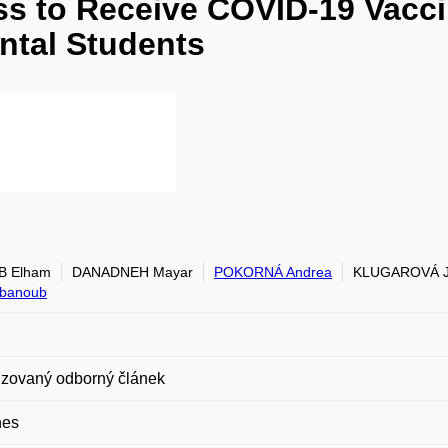
ess to Receive COVID-19 Vacc
ental Students
B Elham
DANADNEH Mayar
POKORNÁ Andrea
KLUGAROVÁ J
Abanoub
zovaný odborný článek
nes