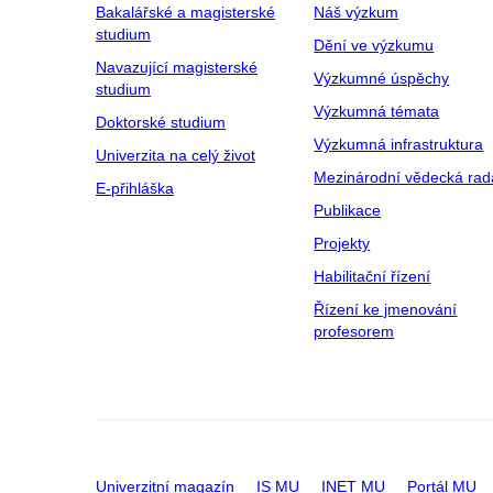
Bakalářské a magisterské
Náš výzkum
studium
Dění ve výzkumu
Navazující magisterské
Výzkumné úspěchy
studium
Výzkumná témata
Doktorské studium
Výzkumná infrastruktura
Univerzita na celý život
Mezinárodní vědecká rad
E-přihláška
Publikace
Projekty
Habilitační řízení
Řízení ke jmenování
profesorem
Univerzitní magazín
IS MU
INET MU
Portál MU