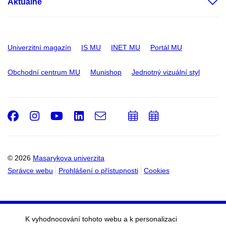
Aktuálně
Univerzitní magazín
IS MU
INET MU
Portál MU
Obchodní centrum MU
Munishop
Jednotný vizuální styl
Facebook
Instagram
Youtube
LinkedIn
e-
Přidat
Přidat
Email
mail
do
do
kalendáře
kalendáře
© 2026
Masarykova univerzita
Správce webu
Prohlášení o přístupnosti
Cookies
K vyhodnocování tohoto webu a k personalizaci