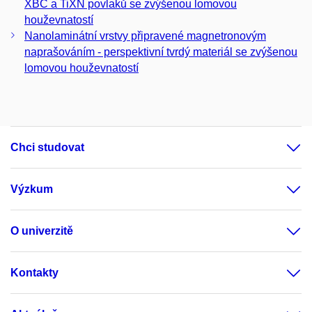
XBC a TiXN povlaků se zvýšenou lomovou
houževnatostí
Nanolaminátní vrstvy připravené magnetronovým
naprašováním - perspektivní tvrdý materiál se zvýšenou
lomovou houževnatostí
Chci studovat
Výzkum
O univerzitě
Kontakty