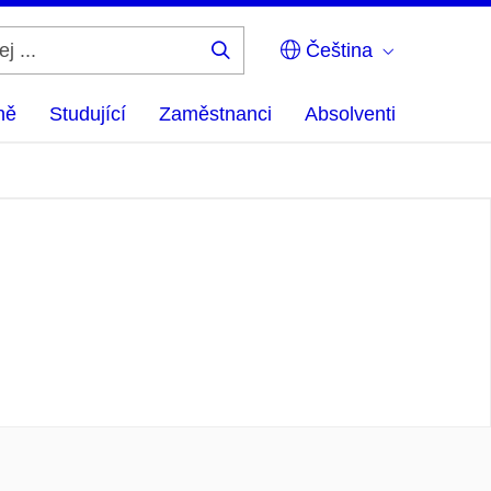
Čeština
Hledej
...
ně
Studující
Zaměstnanci
Absolventi