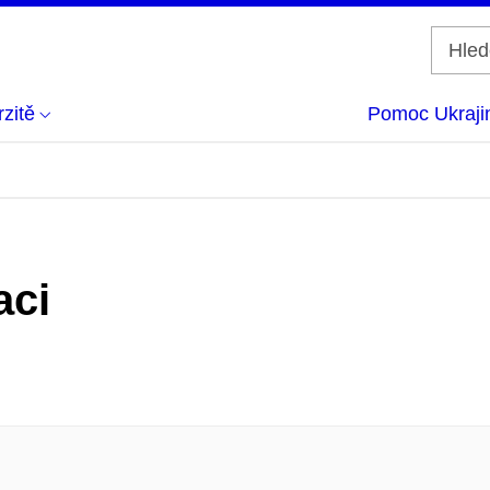
zitě
Pomoc Ukraji
aci