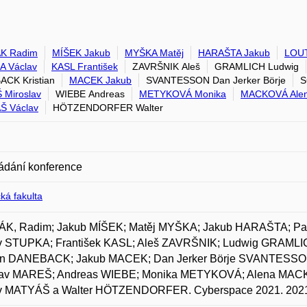
K Radim
MÍŠEK Jakub
MYŠKA Matěj
HARAŠTA Jakub
LOU
A Václav
KASL František
ZAVRŠNIK Aleš
GRAMLICH Ludwig
CK Kristian
MACEK Jakub
SVANTESSON Dan Jerker Börje
S
Miroslav
WIEBE Andreas
METYKOVÁ Monika
MACKOVÁ Ale
Š Václav
HÖTZENDORFER Walter
ádání konference
ká fakulta
K, Radim; Jakub MÍŠEK; Matěj MYŠKA; Jakub HARAŠTA; P
v STUPKA; František KASL; Aleš ZAVRŠNIK; Ludwig GRAML
ian DANEBACK; Jakub MACEK; Dan Jerker Börje SVANTESS
lav MAREŠ; Andreas WIEBE; Monika METYKOVÁ; Alena MA
v MATYÁŠ a Walter HÖTZENDORFER. Cyberspace 2021. 202