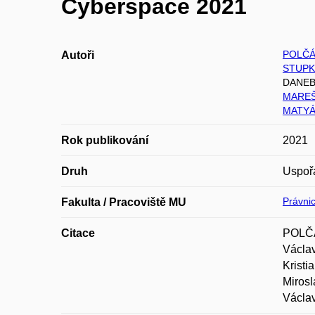
Cyberspace 2021
POLČÁ
Autoři
STUPK
DANEBA
MAREŠ 
MATYÁ
Rok publikování
2021
Druh
Uspoř
Právnic
Fakulta / Pracoviště MU
Citace
POLČÁ
Václa
Krist
Miros
Václa