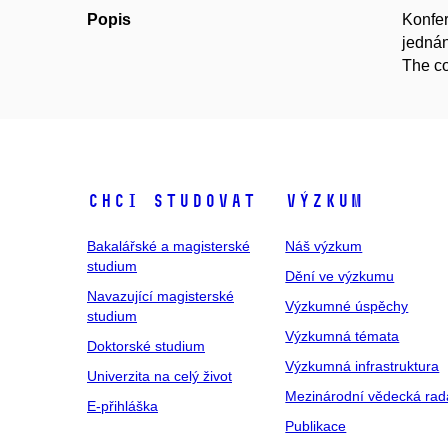
Popis
Konfer
jednán
The co
Chci studovat
Výzkum
Bakalářské a magisterské
Náš výzkum
studium
Dění ve výzkumu
Navazující magisterské
Výzkumné úspěchy
studium
Výzkumná témata
Doktorské studium
Výzkumná infrastruktura
Univerzita na celý život
Mezinárodní vědecká rad
E-přihláška
Publikace