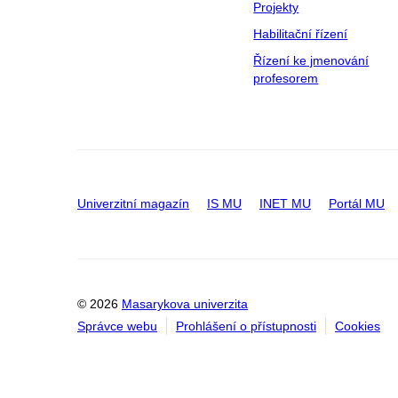
Projekty
Habilitační řízení
Řízení ke jmenování
profesorem
Univerzitní magazín
IS MU
INET MU
Portál MU
© 2026
Masarykova univerzita
Správce webu
Prohlášení o přístupnosti
Cookies