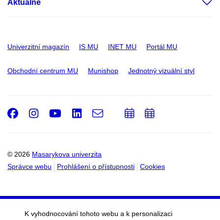
Aktuálně
Univerzitní magazín
IS MU
INET MU
Portál MU
Obchodní centrum MU
Munishop
Jednotný vizuální styl
Facebook
Instagram
Youtube
LinkedIn
e-
Přidat
Přidat
Email
mail
do
do
kalendáře
kalendáře
© 2026
Masarykova univerzita
Správce webu
Prohlášení o přístupnosti
Cookies
K vyhodnocování tohoto webu a k personalizaci