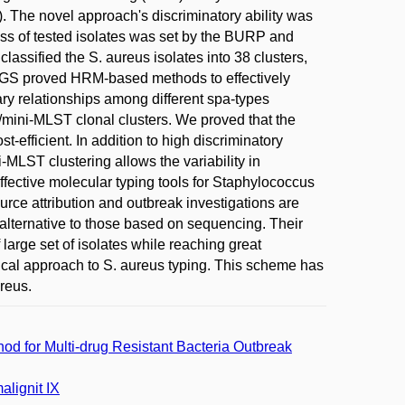
The novel approach's discriminatory ability was
s of tested isolates was set by the BURP and
sified the S. aureus isolates into 38 clusters,
 WGS proved HRM-based methods to effectively
ary relationships among different spa-types
ini-MLST clonal clusters. We proved that the
efficient. In addition to high discriminatory
-MLST clustering allows the variability in
ective molecular typing tools for Staphylococcus
rce attribution and outbreak investigations are
 alternative to those based on sequencing. Their
large set of isolates while reaching great
gical approach to S. aureus typing. This scheme has
ureus.
d for Multi-drug Resistant Bacteria Outbreak
alignit IX