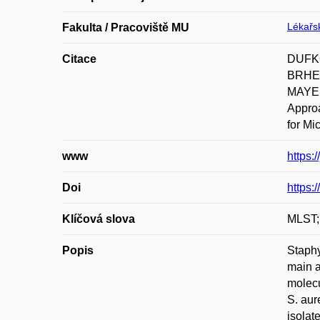
Lékařsk
Fakulta / Pracoviště MU
Citace
DUFKO
BRHEL
MAYER
Approa
for Mi
www
https:
Doi
https:
Klíčová slova
MLST;
Popis
Staphy
main a
molecu
S. aur
isolat