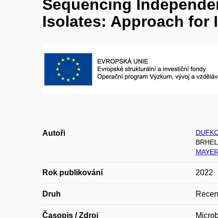
Sequencing Independen
Isolates: Approach for 
DUFKOV
Autoři
BRHEL
MAYER 
Rok publikování
2022
Druh
Recen
Časopis / Zdroj
Micro