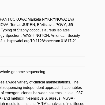
ar PANTUCKOVA; Marketa NYKRYNOVA; Eva
A; Tomas JUREN; Břetislav LIPOVÝ; Jiří
ping of Staphylococcus aureus Isolates:
biology Spectrum. WASHINGTON: American Society
né z: https://doi.org/10.1128/spectrum.01817-21.
g; whole-genome sequencing
 a wide variety of clinical manifestations. The
vel sequencing independent approach that enables
 of emergent clones between patients. In total, 987
SA) and methicillin-sensitive S. aureus (MSSA)
igh-resolution melting (HRM) analysis of multilocus