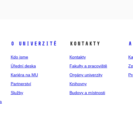
O univerzitě
Kontakty
A
Kdo jsme
Kontakty
Ka
Úřední deska
Fakulty a pracoviště
Zp
Kariéra na MU
Orgány univerzity
Pr
Partnerství
Knihovny
Služby
Budovy a místnosti
a