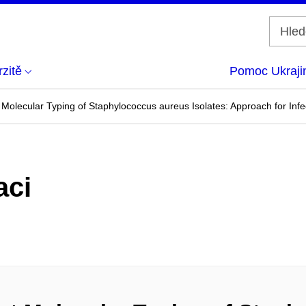
zitě
Pomoc Ukraji
olecular Typing of Staphylococcus aureus Isolates: Approach for Infec
aci