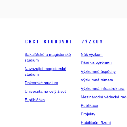
Chci studovat
Výzkum
Bakalářské a magisterské
Náš výzkum
studium
Dění ve výzkumu
Navazující magisterské
Výzkumné úspěchy
studium
Výzkumná témata
Doktorské studium
Výzkumná infrastruktura
Univerzita na celý život
Mezinárodní vědecká rad
E-přihláška
Publikace
Projekty
Habilitační řízení