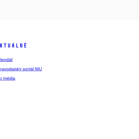
ktuálně
lendář
ravodajský portál MU
o média