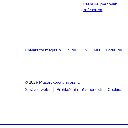
Řízení ke jmenování
profesorem
Univerzitní magazín
IS MU
INET MU
Portál MU
© 2026
Masarykova univerzita
Správce webu
Prohlášení o přístupnosti
Cookies