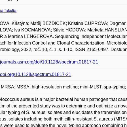
á fakulta
VÁ, Kristýna; Matěj BEZDÍČEK; Kristina CUPROVA; Dagm
OVA; Iva KOCMANOVA; Silvie HODOVA; Marketa HANSLIANOV
 a Martina LENGEROVÁ. Sequencing Independent Molecular Ty
ch for Infection Control and Clonal Characterization. Micro
crobiology, 2022, roč. 10, č. 1, s. 1-10. ISSN 2165-0497. Dostup
//journals.asm.org/doi/10.1128/spectrum.01817-21
//doi.org/10.1128/spectrum.01817-21
 MRSA; MSSA; high-resolution melting; mini-MLST; spa-typin
lococcus aureus is a major bacterial human pathogen that causes
im of the presented study was to determine and optimize a no
lar typing of S. aureus isolates and elucidates the transmission
eus isolates including both methicillin-resistant S. aureus (MR
es were used to evaluate the novel typing approach combining h