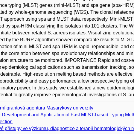
ce typing (MLST) genes (mini-MLST) and spa gene (spa-HRM). 
ted by whole-genome sequencing (WGS). The clonal relatednes
approach using spa and MLST data, respectively. Mini-MLST clas
ed by spa-HRM classifying the isolates into 101 clusters. The
entiate between related S. aureus isolates. Visualizing evolution
ed by the BURP algorithm showed comparable results to MLST/m
ation of mini-MLST and spa-HRM is rapid, reproducible, and cost-
y, the correlation between spa evolutionary relationships and mini
tion structure to be monitored. IMPORTANCE Rapid and cost-eff
 epidemiological applications such as transmission tracking, sou
 desirable. High-resolution melting based methods are effective
eproducibility and easy performance allow prospective typing of 
minatory power. In this study, we established a new epidemiolo
tential to greatly improve epidemiological investigations of S. a
erní grantová agentura Masarykovy univerzity
 Development and Application of Fast MLST-based Typing Metho
ection
é přístupy ve výzkumu, diagnostice a terapii hematologických m