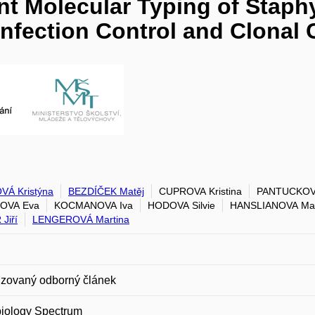
t Molecular Typing of Staph
Infection Control and Clonal 
Á Kristýna
BEZDÍČEK Matěj
CUPROVA Kristina
PANTUCKOV
OVA Eva
KOCMANOVA Iva
HODOVA Silvie
HANSLIANOVA Mar
Jiří
LENGEROVÁ Martina
zovaný odborný článek
biology Spectrum