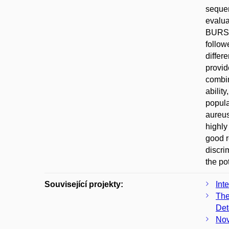
sequen
evalua
BURST 
follow
differ
provid
combin
abilit
popula
aureus
highly
good r
discri
the po
Související projekty:
Int
The
Det
Nov