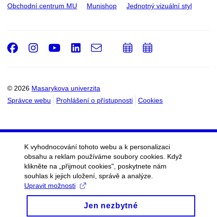
Obchodní centrum MU
Munishop
Jednotný vizuální styl
Facebook
Instagram
Youtube
LinkedIn
e-
Přidat
Přidat
Email
mail
do
do
kalendáře
kalendáře
© 2026
Masarykova univerzita
Správce webu
Prohlášení o přístupnosti
Cookies
K vyhodnocování tohoto webu a k personalizaci
obsahu a reklam používáme soubory cookies. Když
klikněte na „přijmout cookies", poskytnete nám
souhlas k jejich uložení, správě a analýze.
Upravit možnosti
Jen nezbytné