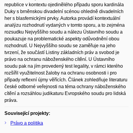
republice v kontextu ojedinělého případu sporu kardinála
Duky s brněnskou divadelní scénou ohledně divadelních
her s blasfemickými prvky. Autorka provádí kontextuální
analýzu rozhodnutí vydaných v tomto sporu, a to zejména
rozsudku Nejvyššího soudu a nálezu Ústavního soudu a
poukazuje na problematické aspekty odůvodnění obou
rozhodnutí. U Nejvyššího soudu se zaměřuje na jeho
tvrzení, že součástí Listiny základních práv a svobod je
právo na ochranu náboženského cítění. U Ústavního
soudu pak na jím provedený test legality, v rámci kterého
rozšířil využitelnost žaloby na ochranu osobnosti i pro
případy reflexní újmy věřících. Článek zohledňuje literaturu
české odborné veřejnosti na téma ochrany náboženského
cítění a rozsáhlou judikaturu Evropského soudu pro lidská
práva.
Související projekty:
Právo a politika