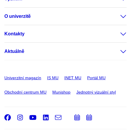
O univerzitě
Kontakty
Aktuálně
Univerzitní magazín
IS MU
INET MU
Portál MU
Obchodní centrum MU
Munishop
Jednotný vizuální styl
Facebook
Instagram
Youtube
LinkedIn
e-
Přidat
Přidat
Email
mail
do
do
kalendáře
kalendáře