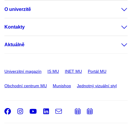
O univerzitě
Kontakty
Aktuálně
Univerzitní magazín
IS MU
INET MU
Portál MU
Obchodní centrum MU
Munishop
Jednotný vizuální styl
Facebook
Instagram
Youtube
LinkedIn
e-
Přidat
Přidat
Email
mail
do
do
kalendáře
kalendáře