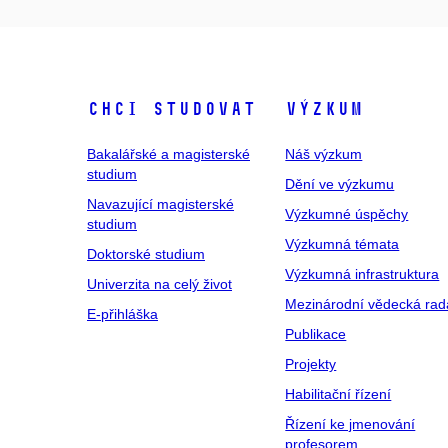
Chci studovat
Výzkum
Bakalářské a magisterské
Náš výzkum
studium
Dění ve výzkumu
Navazující magisterské
Výzkumné úspěchy
studium
Výzkumná témata
Doktorské studium
Výzkumná infrastruktura
Univerzita na celý život
Mezinárodní vědecká rad
E-přihláška
Publikace
Projekty
Habilitační řízení
Řízení ke jmenování
profesorem