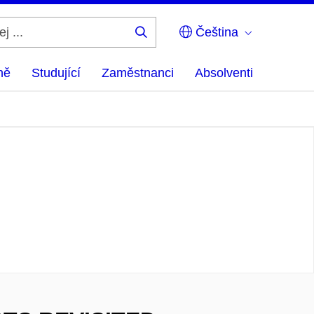
Čeština
Hledej
...
ně
Studující
Zaměstnanci
Absolventi