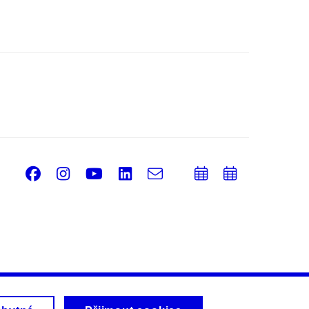
Facebook
Instagram
Youtube
LinkedIn
e-
Přidat
Přidat
Email
mail
do
do
kalendáře
kalendá