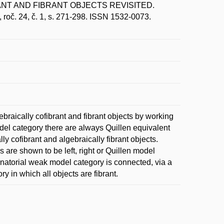
ANT AND FIBRANT OBJECTS REVISITED.
 roč. 24, č. 1, s. 271-298. ISSN 1532-0073.
braically cofibrant and fibrant objects by working
el category there are always Quillen equivalent
ly cofibrant and algebraically fibrant objects.
are shown to be left, right or Quillen model
natorial weak model category is connected, via a
y in which all objects are fibrant.