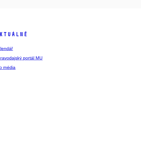
ktuálně
lendář
ravodajský portál MU
o média