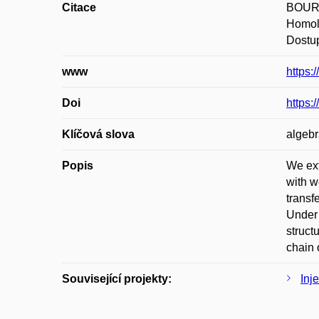
Citace
BOURK
Homolo
Dostup
www
https:
Doi
https:
Klíčová slova
algebr
Popis
We ext
with w
transf
Under 
struct
chain 
Související projekty:
Inj