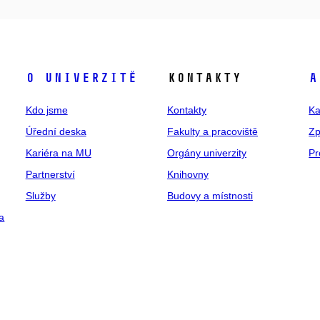
O univerzitě
Kontakty
A
Kdo jsme
Kontakty
Ka
Úřední deska
Fakulty a pracoviště
Zp
Kariéra na MU
Orgány univerzity
Pr
Partnerství
Knihovny
Služby
Budovy a místnosti
a