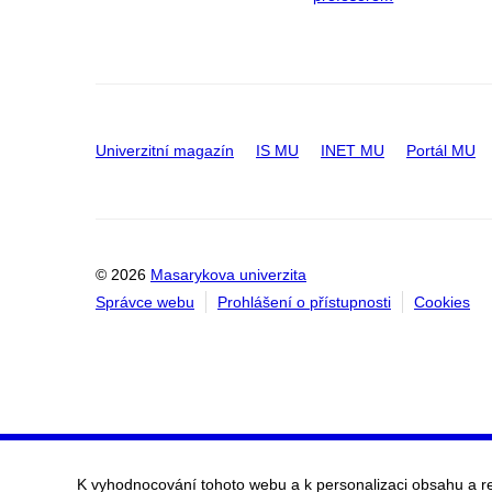
Univerzitní magazín
IS MU
INET MU
Portál MU
© 2026
Masarykova univerzita
Správce webu
Prohlášení o přístupnosti
Cookies
K vyhodnocování tohoto webu a k personalizaci obsahu a r