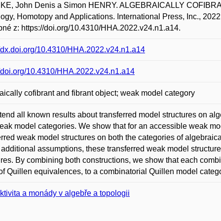
E, John Denis a Simon HENRY. ALGEBRAICALLY COFIBR
gy, Homotopy and Applications. International Press, Inc., 2022,
né z: https://doi.org/10.4310/HHA.2022.v24.n1.a14.
//dx.doi.org/10.4310/HHA.2022.v24.n1.a14
//doi.org/10.4310/HHA.2022.v24.n1.a14
aically cofibrant and fibrant object; weak model category
end all known results about transferred model structures on alge
eak model categories. We show that for an accessible weak mod
erred weak model structures on both the categories of algebraical
additional assumptions, these transferred weak model structures 
ures. By combining both constructions, we show that each combi
of Quillen equivalences, to a combinatorial Quillen model categor
ektivita a monády v algebře a topologii