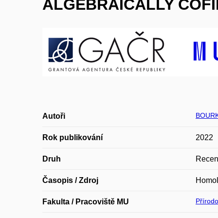
ALGEBRAICALLY COFI
BOURK
Autoři
Rok publikování
2022
Druh
Recen
Časopis / Zdroj
Homol
Přírod
Fakulta / Pracoviště MU