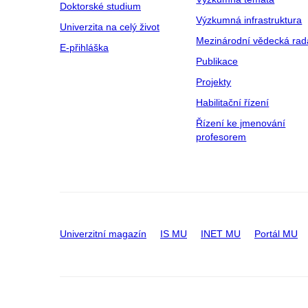
Doktorské studium
Výzkumná infrastruktura
Univerzita na celý život
Mezinárodní vědecká rad
E-přihláška
Publikace
Projekty
Habilitační řízení
Řízení ke jmenování
profesorem
Univerzitní magazín
IS MU
INET MU
Portál MU