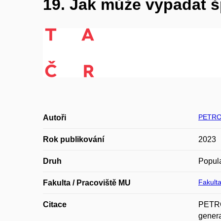
19. Jak může vypadat š
PETRO
Autoři
Rok publikování
2023
Druh
Popula
Fakulta
Fakulta / Pracoviště MU
Citace
PETRO
genera