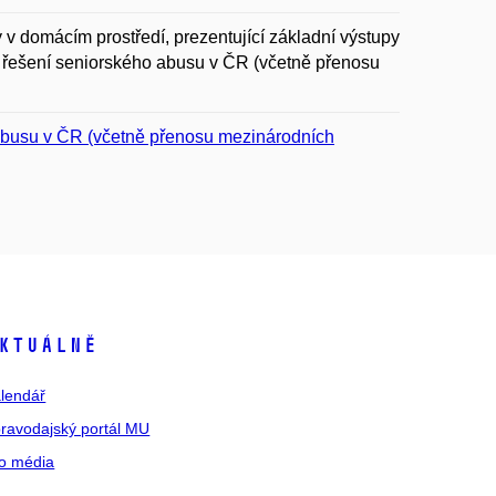
v domácím prostředí, prezentující základní výstupy
a řešení seniorského abusu v ČR (včetně přenosu
o abusu v ČR (včetně přenosu mezinárodních
ktuálně
lendář
ravodajský portál MU
o média