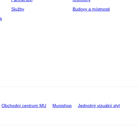
Služby
Budovy a místnosti
a
Obchodní centrum MU
Munishop
Jednotný vizuální styl