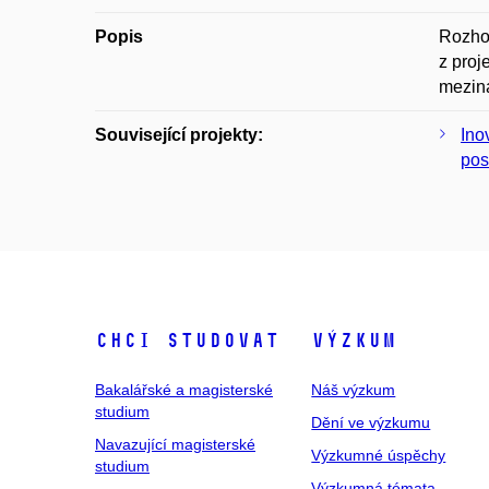
Popis
Rozhov
z proj
meziná
Související projekty:
Ino
pos
Chci studovat
Výzkum
Bakalářské a magisterské
Náš výzkum
studium
Dění ve výzkumu
Navazující magisterské
Výzkumné úspěchy
studium
Výzkumná témata