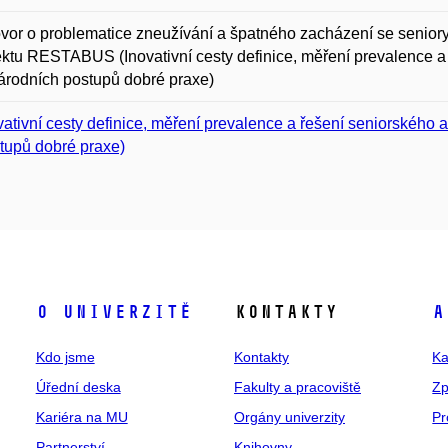
or o problematice zneužívání a špatného zacházení se seniory 
ektu RESTABUS (Inovativní cesty definice, měření prevalence 
rodních postupů dobré praxe)
vativní cesty definice, měření prevalence a řešení seniorskéh
tupů dobré praxe)
O univerzitě
Kontakty
A
Kdo jsme
Kontakty
Ka
Úřední deska
Fakulty a pracoviště
Zp
Kariéra na MU
Orgány univerzity
Pr
Partnerství
Knihovny