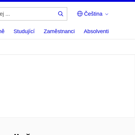
Čeština
Hledej
...
ně
Studující
Zaměstnanci
Absolventi