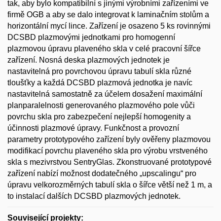
tak, aby bylo kompatibilní s jinými výrobními zařízeními ve
firmě OGB a aby se dalo integrovat k laminačním stolům a
horizontální mycí lince. Zařízení je osazeno 5 ks rovinnými
DCSBD plazmovými jednotkami pro homogenní
plazmovou úpravu plaveného skla v celé pracovní šířce
zařízení. Nosná deska plazmových jednotek je
nastavitelná pro povrchovou úpravu tabulí skla různé
tloušťky a každá DCSBD plazmová jednotka je navíc
nastavitelná samostatně za účelem dosažení maximální
planparalelnosti generovaného plazmového pole vůči
povrchu skla pro zabezpečení nejlepší homogenity a
účinnosti plazmové úpravy. Funkčnost a provozní
parametry prototypového zařízení byly ověřeny plazmovou
modifikací povrchu plaveného skla pro výrobu vrstveného
skla s mezivrstvou SentryGlas. Zkonstruované prototypové
zařízení nabízí možnost dodatečného „upscalingu“ pro
úpravu velkorozměrných tabulí skla o šířce větší než 1 m, a
to instalací dalších DCSBD plazmových jednotek.
Související projekty: