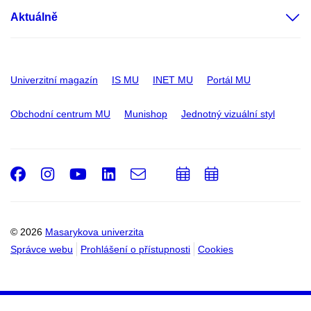
Aktuálně
Univerzitní magazín
IS MU
INET MU
Portál MU
Obchodní centrum MU
Munishop
Jednotný vizuální styl
Facebook
Instagram
Youtube
LinkedIn
e-
Přidat
Přidat
Email
mail
do
do
kalendáře
kalendáře
© 2026
Masarykova univerzita
Správce webu
Prohlášení o přístupnosti
Cookies