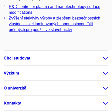
R&D centre for plasma and nanotechnology surface
modifications
Zvýšení efektivity výroby a zlepšení bezpečnostních
vlastností skel laminovaných ionoplastovou fólií
určených pro použití ve stavebnictví
Chci studovat
Výzkum
O univerzitě
Kontakty