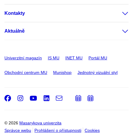
Kontakty
Aktuálně
Univerzitní magazín
IS MU
INET MU
Portál MU
Obchodní centrum MU
Munishop
Jednotný vizuální styl
Facebook
Instagram
Youtube
LinkedIn
e-
Přidat
Přidat
Email
mail
do
do
kalendáře
kalendáře
© 2026
Masarykova univerzita
Správce webu
Prohlášení o přístupnosti
Cookies