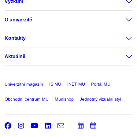
Výzkum
O univerzitě
Kontakty
Aktuálně
Univerzitní magazín
IS MU
INET MU
Portál MU
Obchodní centrum MU
Munishop
Jednotný vizuální styl
Facebook
Instagram
Youtube
LinkedIn
e-
Přidat
Přidat
Email
mail
do
do