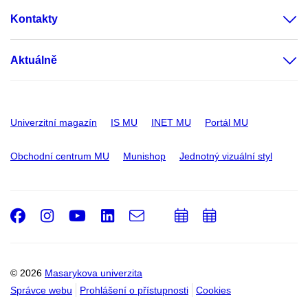
Kontakty
Aktuálně
Univerzitní magazín
IS MU
INET MU
Portál MU
Obchodní centrum MU
Munishop
Jednotný vizuální styl
Facebook
Instagram
Youtube
LinkedIn
e-
Přidat
Přidat
Email
mail
do
do
kalendáře
kalendáře
© 2026
Masarykova univerzita
Správce webu
Prohlášení o přístupnosti
Cookies