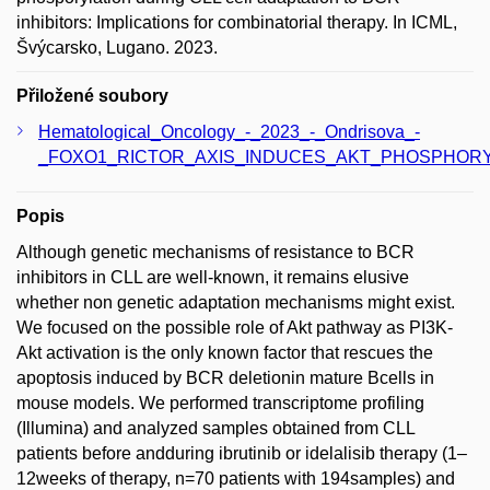
inhibitors: Implications for combinatorial therapy. In ICML,
Švýcarsko, Lugano. 2023.
Přiložené soubory
Hematological_Oncology_-_2023_-_Ondrisova_-
_FOXO1_RICTOR_AXIS_INDUCES_AKT_PHOSPHORY
Popis
Although genetic mechanisms of resistance to BCR
inhibitors in CLL are well-known, it remains elusive
whether non genetic adaptation mechanisms might exist.
We focused on the possible role of Akt pathway as PI3K-
Akt activation is the only known factor that rescues the
apoptosis induced by BCR deletionin mature Bcells in
mouse models. We performed transcriptome profiling
(Illumina) and analyzed samples obtained from CLL
patients before andduring ibrutinib or idelalisib therapy (1–
12weeks of therapy, n=70 patients with 194samples) and