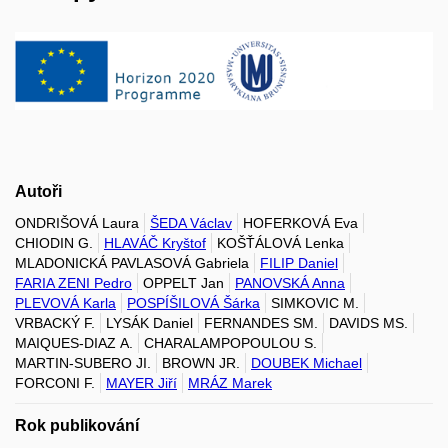
Autoři
ONDRIŠOVÁ Laura
ŠEDA Václav
HOFERKOVÁ Eva
CHIODIN G.
HLAVÁČ Kryštof
KOŠŤÁLOVÁ Lenka
MLADONICKÁ PAVLASOVÁ Gabriela
FILIP Daniel
FARIA ZENI Pedro
OPPELT Jan
PANOVSKÁ Anna
PLEVOVÁ Karla
POSPÍŠILOVÁ Šárka
SIMKOVIC M.
VRBACKÝ F.
LYSÁK Daniel
FERNANDES SM.
DAVIDS MS.
MAIQUES-DIAZ A.
CHARALAMPOPOULOU S.
MARTIN-SUBERO JI.
BROWN JR.
DOUBEK Michael
FORCONI F.
MAYER Jiří
MRÁZ Marek
Rok publikování