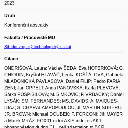
2023
Druh
Konferenční abstrakty
Fakulta / Pracoviště MU
Středoevropský technologický institut
Citace
ONDRIŠOVÁ, Laura; Václav ŠEDA; Eva HOFERKOVÁ; G.
CHIODIN; Kryštof HLAVÁČ; Lenka KOŠŤÁLOVÁ; Gabriela
MLADONICKÁ PAVLASOVÁ; Daniel FILIP; Pedro FARIA
ZENI; Jan OPPELT; Anna PANOVSKÁ; Karla PLEVOVÁ;
Šárka POSPÍŠILOVÁ; M. SIMKOVIC; F. VRBACKÝ; Daniel
LYSÁK; SM. FERNANDES; MS. DAVIDS; A. MAIQUES-
DIAZ; S. CHARALAMPOPOULOU; JI. MARTIN-SUBERO;
JR. BROWN; Michael DOUBEK; F. FORCONI; Jiří MAYER
a Marek MRÁZ. FOX01-rictor AXIS induces AKT
phosporylation during CLL cell adaptation to BCR