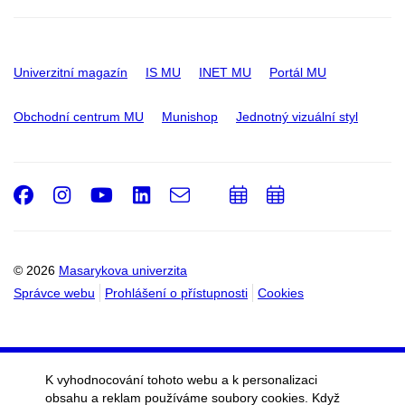
Univerzitní magazín
IS MU
INET MU
Portál MU
Obchodní centrum MU
Munishop
Jednotný vizuální styl
Facebook
Instagram
Youtube
LinkedIn
e-
Přidat
Přidat
Email
mail
do
do
kalendáře
kalendáře
© 2026
Masarykova univerzita
Správce webu
Prohlášení o přístupnosti
Cookies
K vyhodnocování tohoto webu a k personalizaci
obsahu a reklam používáme soubory cookies. Když