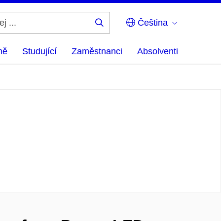
Čeština
Hledej
...
ně
Studující
Zaměstnanci
Absolventi