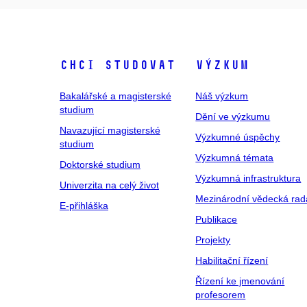
Chci studovat
Výzkum
Bakalářské a magisterské
Náš výzkum
studium
Dění ve výzkumu
Navazující magisterské
Výzkumné úspěchy
studium
Výzkumná témata
Doktorské studium
Výzkumná infrastruktura
Univerzita na celý život
Mezinárodní vědecká rad
E-přihláška
Publikace
Projekty
Habilitační řízení
Řízení ke jmenování
profesorem