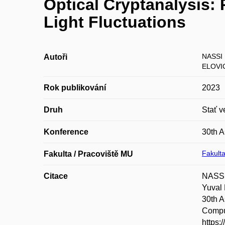
Optical Cryptanalysis
Light Fluctuations
NASSI
Autoři
ELOVIC
Rok publikování
2023
Druh
Stať v
Konference
30th 
Fakulta
Fakulta / Pracoviště MU
Citace
NASSI
Yuval 
30th 
Comput
https: