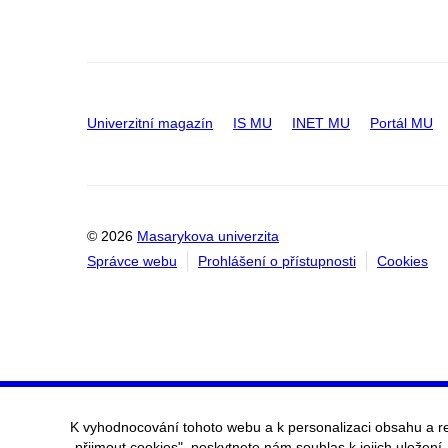
Univerzitní magazín
IS MU
INET MU
Portál MU
© 2026
Masarykova univerzita
Správce webu
Prohlášení o přístupnosti
Cookies
K vyhodnocování tohoto webu a k personalizaci obsahu a r
„přijmout cookies", poskytnete nám souhlas k jejich uložení