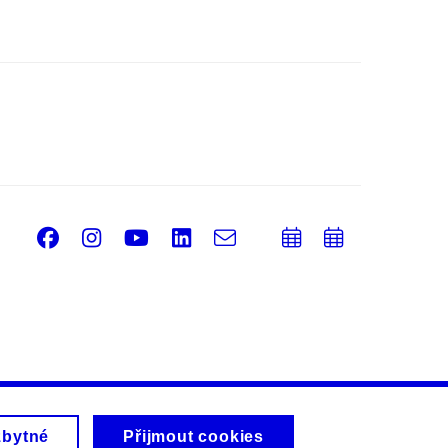
Facebook
Instagram
Youtube
LinkedIn
e-
Přidat
Přidat
Email
mail
do
do
kalendáře
kalendá
zbytné
Přijmout cookies