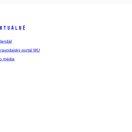
ktuálně
lendář
ravodajský portál MU
o média