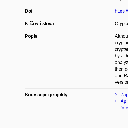
Doi
https:
Klíčová slova
Crypt
Popis
Althou
crypta
crypta
by a d
analyz
then d
and Ra
versio
Související projekty:
Zap
Apl
for