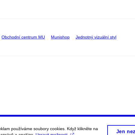
Obchodní centrum MU
Munishop
Jednotný vizuální styl
eklam používáme soubory cookies. Když klikněte na
Jen ne
, správě a analýze.
Upravit možnosti