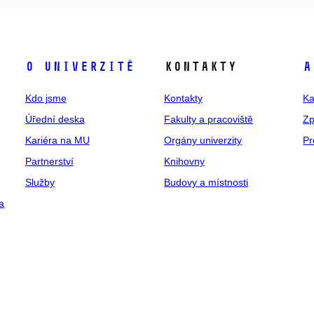
O univerzitě
Kontakty
A
Kdo jsme
Kontakty
Ka
Úřední deska
Fakulty a pracoviště
Zp
Kariéra na MU
Orgány univerzity
Pr
Partnerství
Knihovny
Služby
Budovy a místnosti
a