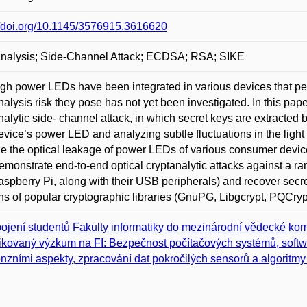
//doi.org/10.1145/3576915.3616620
analysis; Side-Channel Attack; ECDSA; RSA; SIKE
gh power LEDs have been integrated in various devices that per
nalysis risk they pose has not yet been investigated. In this pape
nalytic side- channel attack, in which secret keys are extracted 
evice’s power LED and analyzing subtle fluctuations in the light
e the optical leakage of power LEDs of various consumer devices
emonstrate end-to-end optical cryptanalytic attacks against a 
spberry Pi, along with their USB peripherals) and recover sec
ns of popular cryptographic libraries (GnuPG, Libgcrypt, PQCr
ojení studentů Fakulty informatiky do mezinárodní vědecké kom
ikovaný výzkum na FI: Bezpečnost počítačových systémů, softwaro
enzními aspekty, zpracování dat pokročilých sensorů a algoritmy