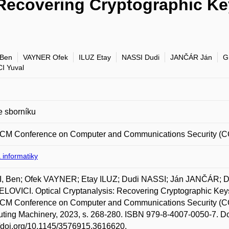
: Recovering Cryptographic K
 Ben
VAYNER Ofek
ILUZ Etay
NASSI Dudi
JANČÁR Ján
G
I Yuval
e sborníku
ACM Conference on Computer and Communications Security (
 informatiky
, Ben; Ofek VAYNER; Etay ILUZ; Dudi NASSI; Ján JANČÁR; 
ELOVICI. Optical Cryptanalysis: Recovering Cryptographic Keys
ACM Conference on Computer and Communications Security (CCS
ing Machinery, 2023, s. 268-280. ISBN 979-8-4007-0050-7. Do
//doi.org/10.1145/3576915.3616620.