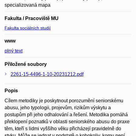
specializovaná mapa
Fakulta / Pracoviště MU
Fakulta sociálních studií
www
plný text
Přiložené soubory
2261-15-4496-1-10-20231212.pdf
Popis
Cílem metodiky je poskytnout porozumění seniorskému
abusu, jeho typologii, projevům, rizikům výskytu a
postupům při jeho odhalování a řešení. Metodika pomáhá
překlopení poznatků v oblasti seniorského abusu do praxe
těm, kteří s lidmi vyššího věku přicházejí pravidelně do
styku. Může se jednat v podstatě o kohokoliv, komu není,