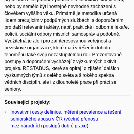
nebo by nemělo být lhostejné nevhodné zacházení s
člověkem vyššího věku. Primárně je metodika určená
lidem pracujícím v podpůrných službách, s doporučením
pro další relevantní aktéry, např. praktické i odborné lékaře,
policii, sociální odbory místních samospráv a podobně.
Využitelná je ale i pro zainteresovanou veřejnost a
neziskové organizace, které mají v řešením tohoto
fenoménu také svoji nezastupitelnou roli. Prezentované
postupy a doporučení vycházejí z výzkumných aktivit
projektu RESTABUS, které se opírají o zjištění dalších
výzkumných týmů z celého světa a širokého spektra
vědních disciplín, ale i z dlouholeté praxe při práci se
seniory.
Související projekty:
Inovativní cesty definice, měření prevalence a řešení
seniorského abusu v ČR (včetně přenosu
mezinárodních postupů dobré praxe)