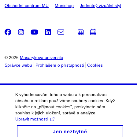
Obchodní centrum MU
Munishop
Jednotný vizuální styl
Facebook
Instagram
Youtube
LinkedIn
e-
Přidat
Přidat
Email
mail
do
do
kalendáře
kalendáře
© 2026
Masarykova univerzita
Správce webu
Prohlášení o přístupnosti
Cookies
K vyhodnocování tohoto webu a k personalizaci
obsahu a reklam používáme soubory cookies. Když
klikněte na „přijmout cookies", poskytnete nám
souhlas k jejich uložení, správě a analýze.
Upravit možnosti
Jen nezbytné