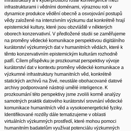
infrastruktury a v kyberprostoru roste konvergence mezi
infrastrukturami i vědními doménami, výraznou roli v
dynamice produkce vědění obecně a osvojování postupů
vědy založené na intenzivním výzkumu dat konkrétně hrají
epistemické kultury, které jsou obzvláště v některých
oborech konzervativní. V předložené studii se zaměřujeme
na proměny vědecké komunikace perspektivou digitálního
kurátorství výzkumných dat v humanitních vědách, které k
těmto konzervativním epistemickým kulturám rozhodně
patří. Cílem příspěvku je prozkoumat perspektivy vývoje
kurátorství dat v kontextu proměny vědecké komunikace a
výzkumné infrastruktury humanitních věd, konkrétně
statických archivů na živé, neustále obohacované datové
archivy podporované nástroji umělé inteligence. K
prozkoumání této perspektivy jsme zvolili kormě analýzy
samotných praktik datového kurátorství srovnání vědecké
komunikace humanitních věd a vysokoenergetické fyziky.
Identifikované rozdíly dále tematizujeme v oblasti
virtuálních výzkumných prostředí, které mohou pomoci
humanitním badatelům využívat potenciálu výzkumných