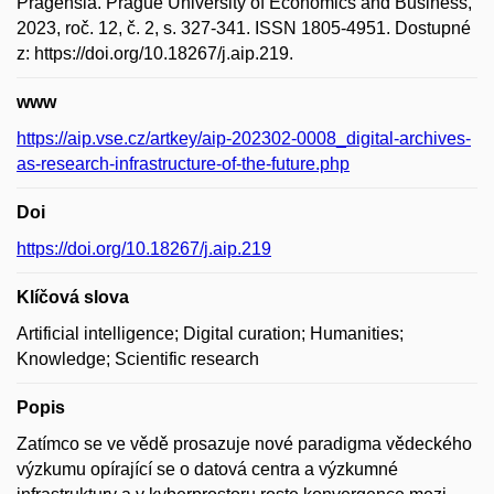
Pragensia. Prague University of Economics and Business,
2023, roč. 12, č. 2, s. 327-341. ISSN 1805-4951. Dostupné
z: https://doi.org/10.18267/j.aip.219.
www
https://aip.vse.cz/artkey/aip-202302-0008_digital-archives-
as-research-infrastructure-of-the-future.php
Doi
https://doi.org/10.18267/j.aip.219
Klíčová slova
Artificial intelligence; Digital curation; Humanities;
Knowledge; Scientific research
Popis
Zatímco se ve vědě prosazuje nové paradigma vědeckého
výzkumu opírající se o datová centra a výzkumné