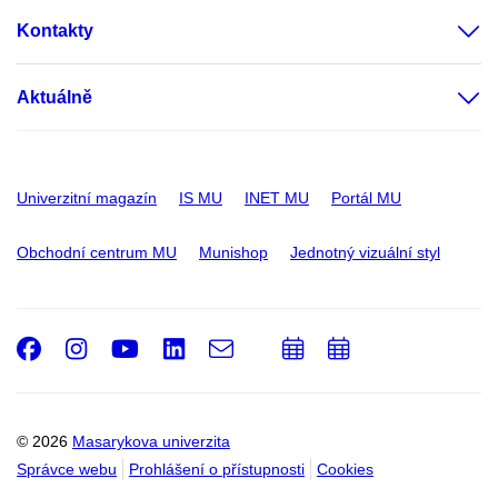
Kontakty
Aktuálně
Univerzitní magazín
IS MU
INET MU
Portál MU
Obchodní centrum MU
Munishop
Jednotný vizuální styl
Facebook
Instagram
Youtube
LinkedIn
e-
Přidat
Přidat
Email
mail
do
do
kalendáře
kalendáře
© 2026
Masarykova univerzita
Správce webu
Prohlášení o přístupnosti
Cookies