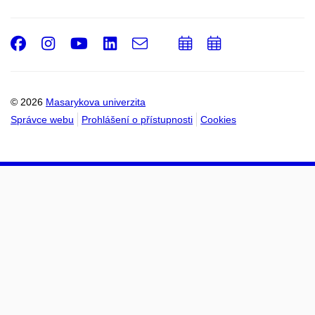
Facebook
Instagram
Youtube
LinkedIn
e-
Přidat
Přidat
Email
mail
do
do
kalendáře
kalendáře
© 2026
Masarykova univerzita
Správce webu
Prohlášení o přístupnosti
Cookies