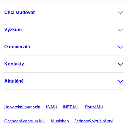
Chci studovat
Výzkum
O univerzitě
Kontakty
Aktuálně
Univerzitní magazín
IS MU
INET MU
Portál MU
Obchodní centrum MU
Munishop
Jednotný vizuální styl