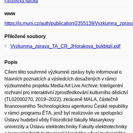
Filozofická fakulta
www
https://is.muni.cz/auth/publication/2355139/Vyzkumna_zpr
Přiložené soubory
Vyzkumna_zprava_TA_CR_JHorakova_bukbtqij.pdf
Popis
Cílem této souhrnné výzkumné zprávy bylo informovat o
hlavních poznatcích a výsledcích dosažených v rámci
výzkumného projektu Media Art Live Archive: Inteligentní
rozhraní pro interaktivní zprostředkování kulturního dědictví
(TL02000270, 2019–2022), zkráceně MALA, částečně
financovaného Technologickou agenturou České republiky
v rámci programu ÉTA, jenž byl realizován ve spolupráci
Ústavu hudební vědy Filozofické fakulty Masarykovy
univerzity a Ústavu elektrotechniky Fakulty elektrotechniky