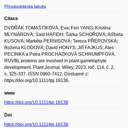
Přírodovědecká fakulta
Citace
DVOŘÁK TOMAŠTÍKOVÁ, Eva; Fen YANG; Kristína
MLYNÁROVÁ; Said HAFIDH; Šárka SCHOŘOVÁ; Alžbeta
KUSOVÁ; Markéta PERNISOVÁ; Tereza PŘEROVSKÁ;
Božena KLODOVÁ; David HONYS; Jiří FAJKUS; Ales
PECINKA a Petra PROCHÁZKOVÁ SCHRUMPFOVÁ.
RUVBL proteins are involved in plant gametophyte
development. Plant Journal. Wiley, 2023, roč. 114, č. 2,
s. 325-337. ISSN 0960-7412. Dostupné z:
https://doi.org/10.1111/tpj.16136.
www
https://doi.org/10.1111/tpj.16136
Doi
https://doi.org/10.1111/tpj.16136