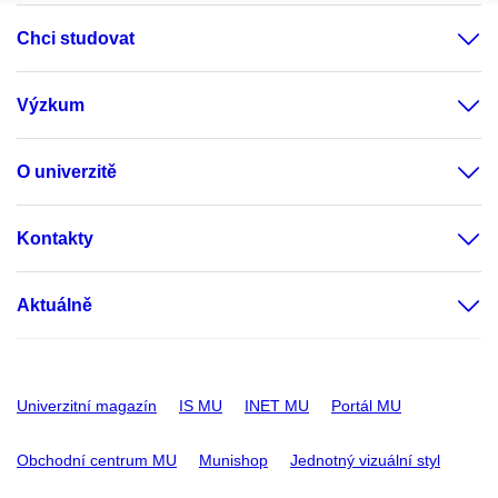
Chci studovat
Výzkum
O univerzitě
Kontakty
Aktuálně
Univerzitní magazín
IS MU
INET MU
Portál MU
Obchodní centrum MU
Munishop
Jednotný vizuální styl