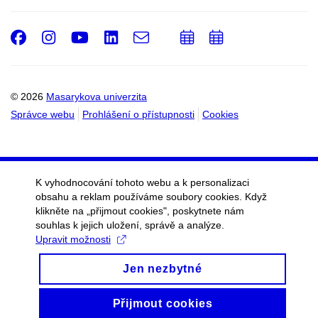
Facebook
Instagram
Youtube
LinkedIn
e-
Přidat
Přidat
Email
mail
do
do
kalendáře
kalendáře
© 2026
Masarykova univerzita
Správce webu
Prohlášení o přístupnosti
Cookies
K vyhodnocování tohoto webu a k personalizaci
obsahu a reklam používáme soubory cookies. Když
klikněte na „přijmout cookies", poskytnete nám
souhlas k jejich uložení, správě a analýze.
Upravit možnosti
Jen nezbytné
Přijmout cookies