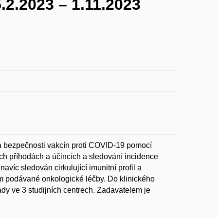
.2023 – 1.11.2023
 a bezpečnosti vakcín proti COVID-19 pomocí
ích příhodách a účincích a sledování incidence
íc sledován cirkulující imunitní profil a
em podávané onkologické léčby. Do klinického
y ve 3 studijních centrech. Zadavatelem je