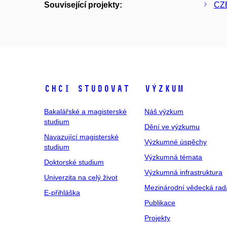
Související projekty:
CZE
Chci studovat
Výzkum
Bakalářské a magisterské
Náš výzkum
studium
Dění ve výzkumu
Navazující magisterské
Výzkumné úspěchy
studium
Výzkumná témata
Doktorské studium
Výzkumná infrastruktura
Univerzita na celý život
Mezinárodní vědecká rad
E-přihláška
Publikace
Projekty