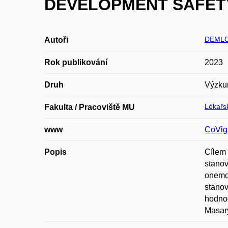
DEVELOPMENT SAFETY U
DEMLO
Autoři
Rok publikování
2023
Druh
Výzku
Lékařsk
Fakulta / Pracoviště MU
www
CoVig
Popis
Cílem 
stanov
onemoc
stanov
hodnoc
Masary