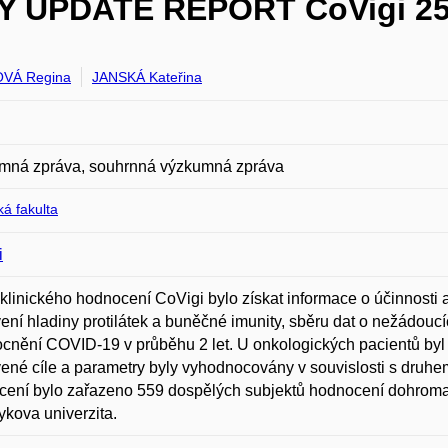
PDATE REPORT CoVigi 25.2
VÁ Regina
JANSKÁ Kateřina
mná zpráva, souhrnná výzkumná zpráva
á fakulta
i
klinického hodnocení CoVigi bylo získat informace o účinnosti
ení hladiny protilátek a buněčné imunity, sběru dat o nežádouc
nění COVID-19 v průběhu 2 let. U onkologických pacientů byl nav
ené cíle a parametry byly vyhodnocovány v souvislosti s druh
ení bylo zařazeno 559 dospělých subjektů hodnocení dohromad
kova univerzita.