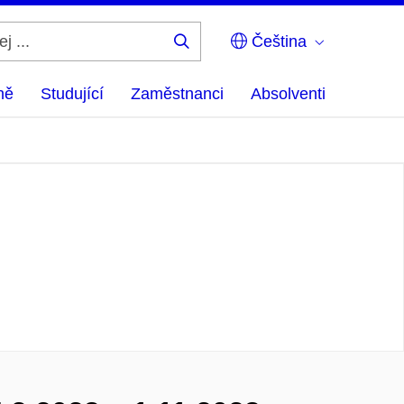
Čeština
Hledej
...
ně
Studující
Zaměstnanci
Absolventi