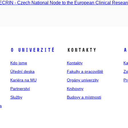
CRIN - Czech National Node to the European Clinical Research
O univerzitě
Kontakty
A
Kdo jsme
Kontakty
Ka
Úřední deska
Fakulty a pracoviště
Zp
Kariéra na MU
Orgány univerzity
Pr
Partnerství
Knihovny
Služby
Budovy a místnosti
a