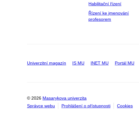
Habilitační řízení
Řízení ke jmenování
profesorem
Univerzitní magazín
IS MU
INET MU
Portál MU
© 2026
Masarykova univerzita
Správce webu
Prohlášení o přístupnosti
Cookies