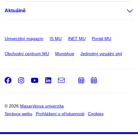
Aktuálně
Univerzitní magazín
IS MU
INET MU
Portál MU
Obchodní centrum MU
Munishop
Jednotný vizuální styl
Facebook
Instagram
Youtube
LinkedIn
e-
Přidat
Přidat
Email
mail
do
do
kalendáře
kalendáře
© 2026
Masarykova univerzita
Správce webu
Prohlášení o přístupnosti
Cookies