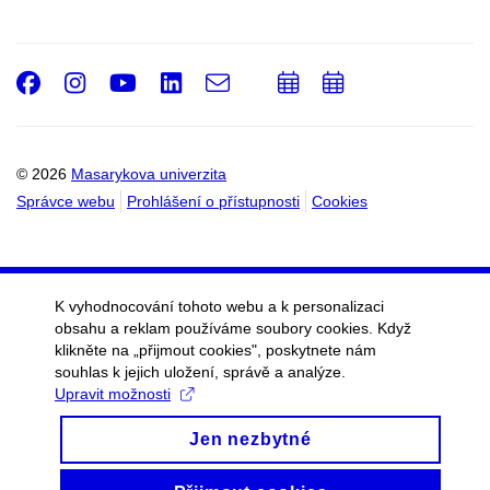
Facebook
Instagram
Youtube
LinkedIn
e-
Přidat
Přidat
Email
mail
do
do
kalendáře
kalendáře
© 2026
Masarykova univerzita
Správce webu
Prohlášení o přístupnosti
Cookies
K vyhodnocování tohoto webu a k personalizaci
obsahu a reklam používáme soubory cookies. Když
klikněte na „přijmout cookies", poskytnete nám
souhlas k jejich uložení, správě a analýze.
Upravit možnosti
Jen nezbytné