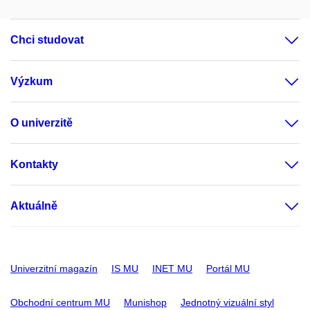
Chci studovat
Výzkum
O univerzitě
Kontakty
Aktuálně
Univerzitní magazín
IS MU
INET MU
Portál MU
Obchodní centrum MU
Munishop
Jednotný vizuální styl