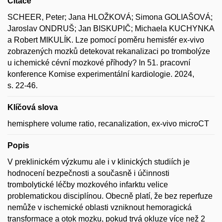
Citace
SCHEER, Peter; Jana HLOŽKOVÁ; Simona GOLIAŠOVÁ;
Jaroslav ONDRUŠ; Jan BISKUPIČ; Michaela KUCHYNKA
a Robert MIKULÍK. Lze pomocí poměru hemisfér ex-vivo
zobrazených mozků detekovat rekanalizaci po trombolýze
u ichemické cévní mozkové příhody? In 51. pracovní
konference Komise experimentální kardiologie. 2024,
s. 22-46.
Klíčová slova
hemisphere volume ratio, recanalization, ex-vivo microCT
Popis
V preklinickém výzkumu ale i v klinických studiích je
hodnocení bezpečnosti a současně i účinnosti
trombolytické léčby mozkového infarktu velice
problematickou disciplínou. Obecně platí, že bez reperfuze
nemůže v ischemické oblasti vzniknout hemoragická
transformace a otok mozku, pokud trvá okluze více než 2