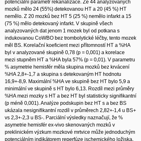
potenciální parametr rekanalizace. Ze 44 analyzovaných
mozků mělo 24 (55%) detekovanou HT a 20 (45 %) HT
nemělo. Z 20 mozků bez HT 5 (25 %) nemělo infarkt a 15
(75 %) mělo detekovaný infarkt. V skupině všech
analyzovaných dat jenom 1 mozek byl od potkana s
indukovanou CoWBO bez trombolytické léčby, tento mozek
měl BS. Korelační koeficient mezi přítomností HT a %HA
byl v analyzované skupině 0,78 (p = 0,001) a korelace
mezi stupněm HT a %HA byla 57% (p = 0,01). V parametru
% asymetrie hemisfér měla skupina mozků bez krvácení
%HA 2,8+-1,7 a skupina s detekovaným HT hodnotu
16,9+-8,9. Maximální %HA ve skupině bez HT bylo 5,9 a
minimální ve skupině s HT bylo 6,13. Rozdíl mezi průměry
%HA mezi mozky s HT a bez HT byl statisticky signifikantní
(p méně 0,001). Analýze podskupin bez HT s a bez BS
ukázala nesignifikantní rozdíl v průměrech 2,82+-1,4 u BS+
vs 2,3+-2,3 u BS-. Parciální výsledky naznačují, že %
asymetrie hemisfér ex-vivo skenovaných mozků v
preklinickém výzkum mozkové mrtvice může jednoduchým
potenciálním indikátorem reperfúze ischemického ložiska.