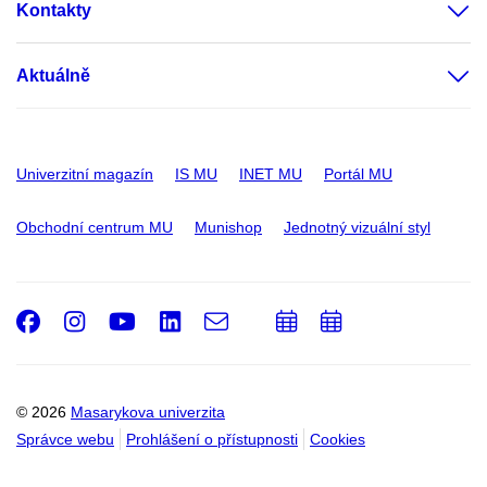
Kontakty
Aktuálně
Univerzitní magazín
IS MU
INET MU
Portál MU
Obchodní centrum MU
Munishop
Jednotný vizuální styl
Facebook
Instagram
Youtube
LinkedIn
e-
Přidat
Přidat
Email
mail
do
do
kalendáře
kalendáře
© 2026
Masarykova univerzita
Správce webu
Prohlášení o přístupnosti
Cookies