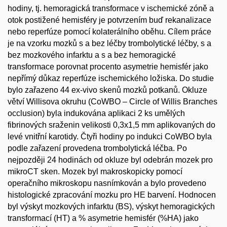
hodiny, tj. hemoragická transformace v ischemické zóně a
otok postižené hemisféry je potvrzením buď rekanalizace
nebo reperfúze pomocí kolaterálního oběhu. Cílem práce
je na vzorku mozků s a bez léčby trombolytické léčby, s a
bez mozkového infarktu a s a bez hemoragické
transformace porovnat procento asymetrie hemisfér jako
nepřímý důkaz reperfúze ischemického ložiska. Do studie
bylo zařazeno 44 ex-vivo skenů mozků potkanů. Okluze
větví Willisova okruhu (CoWBO – Circle of Willis Branches
occlusion) byla indukována aplikaci 2 ks umělých
fibrinových sraženin velikosti 0,3x1,5 mm aplikovaných do
levé vnitřní karotidy. Čtyři hodiny po indukci CoWBO byla
podle zařazení provedena trombolytická léčba. Po
nejpozději 24 hodinách od okluze byl odebrán mozek pro
mikroCT sken. Mozek byl makroskopicky pomocí
operačního mikroskopu nasnímkován a bylo provedeno
histologické zpracování mozku pro HE barvení. Hodnocen
byl výskyt mozkových infarktu (BS), výskyt hemoragických
transformací (HT) a % asymetrie hemisfér (%HA) jako