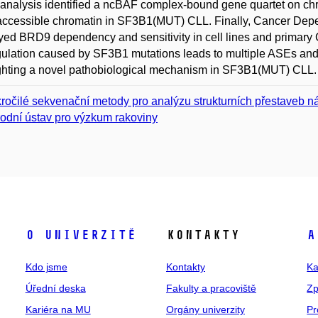
analysis identified a ncBAF complex-bound gene quartet on ch
ccessible chromatin in SF3B1(MUT) CLL. Finally, Cancer Dep
yed BRD9 dependency and sensitivity in cell lines and primary 
ulation caused by SF3B1 mutations leads to multiple ASEs and
ghting a novel pathobiological mechanism in SF3B1(MUT) CLL.
ročilé sekvenační metody pro analýzu strukturních přestaveb
odní ústav pro výzkum rakoviny
O univerzitě
Kontakty
A
Kdo jsme
Kontakty
Ka
Úřední deska
Fakulty a pracoviště
Zp
Kariéra na MU
Orgány univerzity
Pr