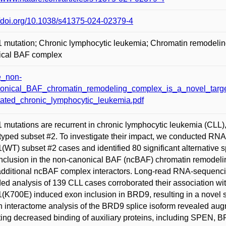
//doi.org/10.1038/s41375-024-02379-4
mutation; Chronic lymphocytic leukemia; Chromatin remodelin
ical BAF complex
_non-
onical_BAF_chromatin_remodeling_complex_is_a_novel_targe
ated_chronic_lymphocytic_leukemia.pdf
mutations are recurrent in chronic lymphocytic leukemia (CLL), p
typed subset #2. To investigate their impact, we conducted 
WT) subset #2 cases and identified 80 significant alternative
nclusion in the non-canonical BAF (ncBAF) chromatin remodelin
additional ncBAF complex interactors. Long-read RNA-sequencin
ed analysis of 139 CLL cases corroborated their association w
K700E) induced exon inclusion in BRD9, resulting in a novel sp
n interactome analysis of the BRD9 splice isoform revealed au
ting decreased binding of auxiliary proteins, including SPEN, B