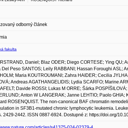
zovaný odborný článek
mia
á fakulta
STRAND, Daniel; Blaz ODER; Diego CORTESE; Ying QU; 
a Del Peso SANTOS; Leily RABBANI; Hassan Foroughi ASL;
OLM; Maria KOUTROUMANI; Zahra HAIDER; Cecilia JYLHA;
VÁ; Andreas AGATHANGELIDIS; Lydia SCARFO; Marine ARMA
FELT; Davide ROSSI; Lukas M ORRE; Šárka POSPÍŠILOVÁ; Ko
RLUND; Anton W LANGERAK; Janne LEHTIO; Paolo GHIA;
ard ROSENQUIST. The non-canonical BAF chromatin remodeling
gulation in SF3B1-mutated chronic lymphocytic leukemia. L
 s. 2429-2442. ISSN 0887-6924. Dostupné z: https://doi.org/10
//www.nature.com/articles/s41375-024-02379-4