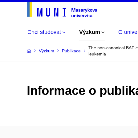
Chci studovat
Výzkum
O univer
The non-canonical BAF ch
Výzkum
Publikace
leukemia
Informace o publik