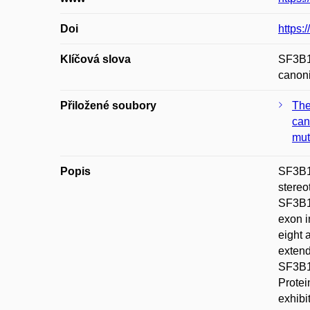
Doi
https:
Klíčová slova
SF3B1 
canon
Přiložené soubory
The
can
mut
Popis
SF3B1 
stereo
SF3B1(
exon i
eight 
extend
SF3B1(
Protei
exhibi