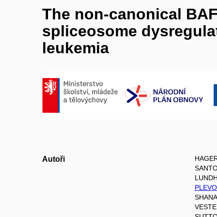
The non-canonical BAF 
spliceosome dysregula
leukemia
HAGER
Autoři
SANTOS
LUNDH
PLEVO
SHANAF
VESTE
SUTTO