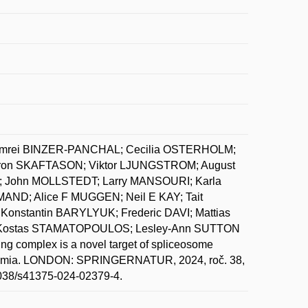
Amrei BINZER-PANCHAL; Cecilia OSTERHOLM;
 Aron SKAFTASON; Viktor LJUNGSTROM; August
 John MOLLSTEDT; Larry MANSOURI; Karla
ND; Alice F MUGGEN; Neil E KAY; Tait
nstantin BARYLYUK; Frederic DAVI; Mattias
 Kostas STAMATOPOULOS; Lesley-Ann SUTTON
 complex is a novel target of spliceosome
eukemia. LONDON: SPRINGERNATUR, 2024, roč. 38,
.1038/s41375-024-02379-4.