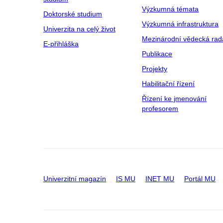
Výzkumná témata
Doktorské studium
Výzkumná infrastruktura
Univerzita na celý život
Mezinárodní vědecká rad
E-přihláška
Publikace
Projekty
Habilitační řízení
Řízení ke jmenování
profesorem
Univerzitní magazín
IS MU
INET MU
Portál MU