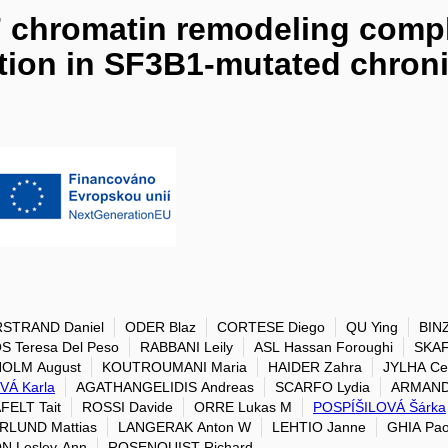
chromatin remodeling complex
tion in SF3B1-mutated chron
STRAND Daniel
ODER Blaz
CORTESE Diego
QU Ying
BIN
 Teresa Del Peso
RABBANI Leily
ASL Hassan Foroughi
SKAF
OLM August
KOUTROUMANI Maria
HAIDER Zahra
JYLHA Cec
VÁ Karla
AGATHANGELIDIS Andreas
SCARFO Lydia
ARMAND
ELT Tait
ROSSI Davide
ORRE Lukas M
POSPÍŠILOVÁ Šárka
RLUND Mattias
LANGERAK Anton W
LEHTIO Janne
GHIA Pao
N Lesley-Ann
ROSENQUIST Richard