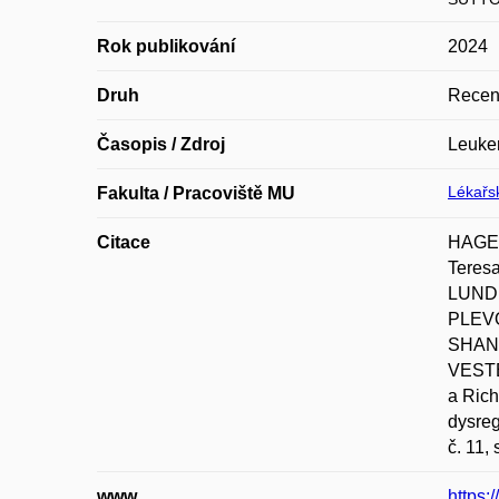
Rok publikování
2024
Druh
Recen
Časopis / Zdroj
Leuke
Lékařsk
Fakulta / Pracoviště MU
Citace
HAGER
Teres
LUNDH
PLEVO
SHANA
VESTE
a Rich
dysre
č. 11,
www
https: