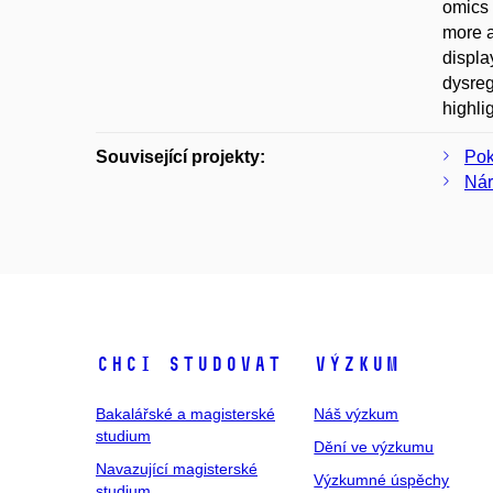
omics 
more a
displa
dysreg
highli
Související projekty:
Pok
Nár
Chci studovat
Výzkum
Bakalářské a magisterské
Náš výzkum
studium
Dění ve výzkumu
Navazující magisterské
Výzkumné úspěchy
studium