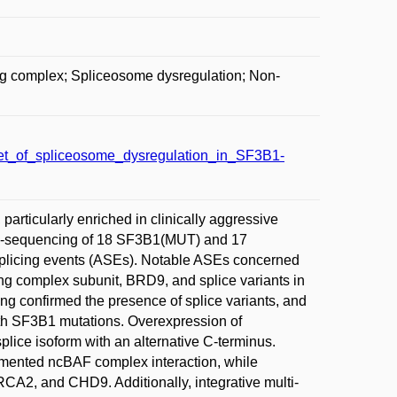
g complex; Spliceosome dysregulation; Non-
t_of_spliceosome_dysregulation_in_SF3B1-
articularly enriched in clinically aggressive
RNA-sequencing of 18 SF3B1(MUT) and 17
 splicing events (ASEs). Notable ASEs concerned
g complex subunit, BRD9, and splice variants in
g confirmed the presence of splice variants, and
ith SF3B1 mutations. Overexpression of
lice isoform with an alternative C-terminus.
gmented ncBAF complex interaction, while
RCA2, and CHD9. Additionally, integrative multi-