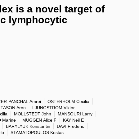
 is a novel target of
ic lymphocytic
ZER-PANCHAL Amrei
OSTERHOLM Cecilia
TASON Aron
LJUNGSTROM Viktor
ilia
MOLLSTEDT John
MANSOURI Larry
 Marine
MUGGEN Alice F
KAY Neil E
BARYLYUK Konstantin
DAVI Frederic
lo
STAMATOPOULOS Kostas