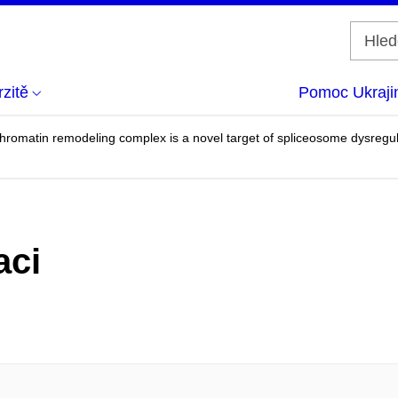
zitě
Pomoc Ukraji
romatin remodeling complex is a novel target of spliceosome dysregu
aci