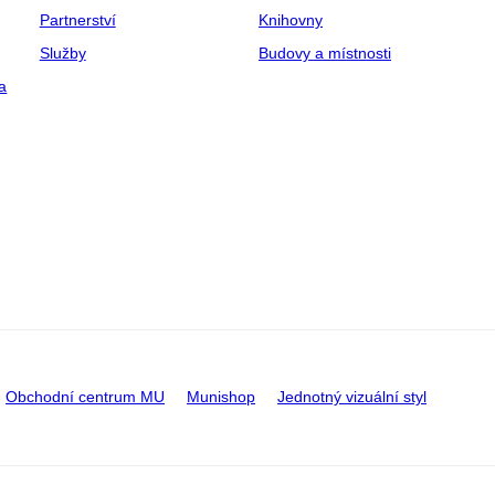
Partnerství
Knihovny
Služby
Budovy a místnosti
a
Obchodní centrum MU
Munishop
Jednotný vizuální styl