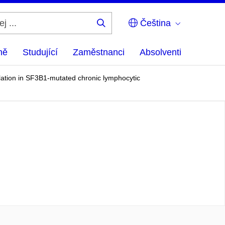
Čeština
Hledej
...
ně
Studující
Zaměstnanci
Absolventi
lation in SF3B1-mutated chronic lymphocytic