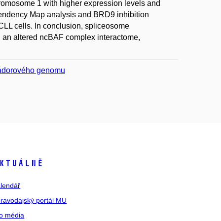
romosome 1 with higher expression levels and
endency Map analysis and BRD9 inhibition
CLL cells. In conclusion, spliceosome
 an altered ncBAF complex interactome,
 nádorového genomu
ktuálně
lendář
ravodajský portál MU
o média