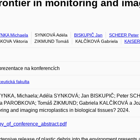
rontier in monitoring and ima
NKA Michaela
SYNKOVÁ Adéla
BISKUPIČ Jan
SCHEER Peter
OVA Viktoria
ZIKMUND Tomáš
KALČÍKOVÁ Gabriela
KAISER
prezentace na konferencích
eutická fakulta
NKA, Michaela; Adéla SYNKOVÁ; Jan BISKUPIČ; Peter S
ria PAROBKOVA; Tomáš ZIKMUND; Gabriela KALČÍKOVÁ a Jozef 
ring and imaging microplastics in biological tissues? 2024.
y_of_conference_abstract.pdf
tensive release of plastic debris into the environment presents