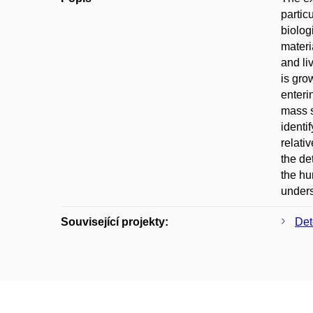
partic
biolog
materi
and li
is gro
enteri
mass s
identi
relati
the de
the hu
unders
Související projekty:
Det