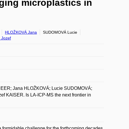
ging microplastics in
HLOŽKOVÁ Jana
SUDOMOVÁ Lucie
 Jozef
CHEER; Jana HLOŽKOVÁ; Lucie SUDOMOVÁ;
KAISER. Is LA-ICP-MS the next frontier in
 a formidable challenge for the forthcoming decades,