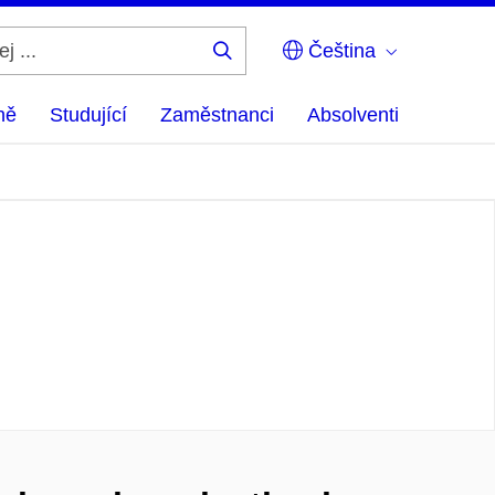
Čeština
Hledej
...
ně
Studující
Zaměstnanci
Absolventi