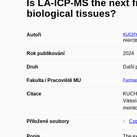
Is LA-ICP-MS the next f
biological tissues?
KUCHY
Autoři
PAROBK
Rok publikování
2024
Druh
Další 
Farmac
Fakulta / Pracoviště MU
Citace
KUCHY
Vikto
monito
Přiložené soubory
Cop
Popis
The ex