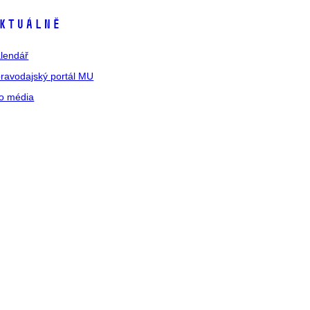
ktuálně
lendář
ravodajský portál MU
o média