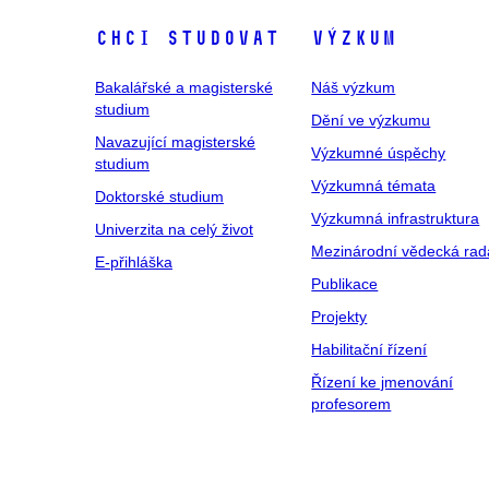
Chci studovat
Výzkum
Bakalářské a magisterské
Náš výzkum
studium
Dění ve výzkumu
Navazující magisterské
Výzkumné úspěchy
studium
Výzkumná témata
Doktorské studium
Výzkumná infrastruktura
Univerzita na celý život
Mezinárodní vědecká rad
E-přihláška
Publikace
Projekty
Habilitační řízení
Řízení ke jmenování
profesorem