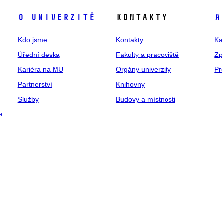
O univerzitě
Kontakty
A
Kdo jsme
Kontakty
Ka
Úřední deska
Fakulty a pracoviště
Zp
Kariéra na MU
Orgány univerzity
Pr
Partnerství
Knihovny
Služby
Budovy a místnosti
a