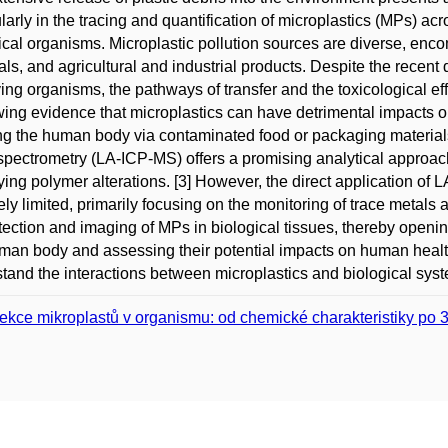
ularly in the tracing and quantification of microplastics (MPs) a
ical organisms. Microplastic pollution sources are diverse, en
als, and agricultural and industrial products. Despite the rece
ving organisms, the pathways of transfer and the toxicological ef
wing evidence that microplastics can have detrimental impacts 
ng the human body via contaminated food or packaging materials
pectrometry (LA-ICP-MS) offers a promising analytical approach
fying polymer alterations. [3] However, the direct application o
vely limited, primarily focusing on the monitoring of trace metal
tection and imaging of MPs in biological tissues, thereby openi
man body and assessing their potential impacts on human health
tand the interactions between microplastics and biological system
ekce mikroplastů v organismu: od chemické charakteristiky po 