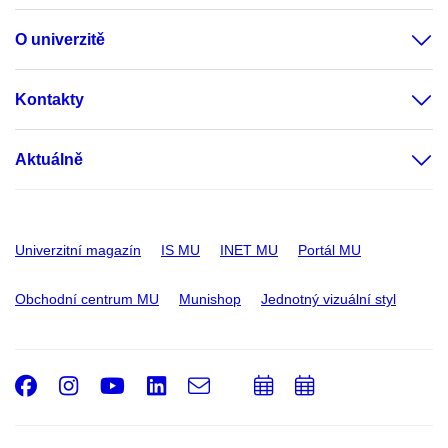
O univerzitě
Kontakty
Aktuálně
Univerzitní magazín
IS MU
INET MU
Portál MU
Obchodní centrum MU
Munishop
Jednotný vizuální styl
Facebook
Instagram
Youtube
LinkedIn
e-
Přidat
Přidat
Email
mail
do
do
kalendáře
kalendáře