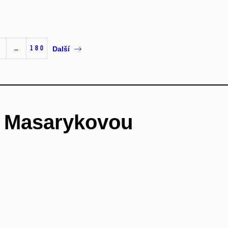
…
180
Další
é Masarykovou