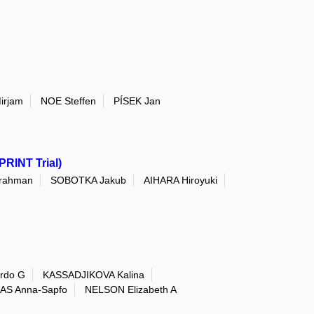
irjam
NOE Steffen
PÍSEK Jan
PRINT Trial)
rahman
SOBOTKA Jakub
AIHARA Hiroyuki
rdo G
KASSADJIKOVA Kalina
AS Anna-Sapfo
NELSON Elizabeth A