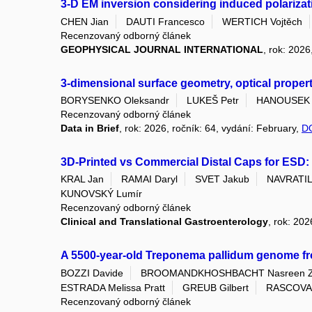
3-D EM inversion considering induced polarizati
CHEN Jian
DAUTI Francesco
WERTICH Vojtěch
Recenzovaný odborný článek
GEOPHYSICAL JOURNAL INTERNATIONAL
, rok: 2026
3-dimensional surface geometry, optical proper
BORYSENKO Oleksandr
LUKEŠ Petr
HANOUSEK 
Recenzovaný odborný článek
Data in Brief
, rok: 2026, ročník: 64, vydání: February,
D
3D-Printed vs Commercial Distal Caps for ESD: 
KRAL Jan
RAMAI Daryl
SVET Jakub
NAVRATIL 
KUNOVSKÝ Lumír
Recenzovaný odborný článek
Clinical and Translational Gastroenterology
, rok: 20
A 5500-year-old Treponema pallidum genome f
BOZZI Davide
BROOMANDKHOSHBACHT Nasreen 
ESTRADA Melissa Pratt
GREUB Gilbert
RASCOVAN
Recenzovaný odborný článek