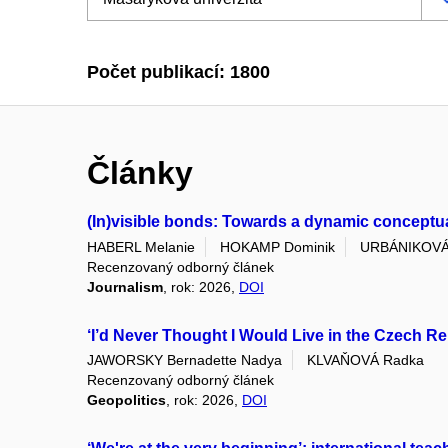
Počet publikací: 1800
Články
(In)visible bonds: Towards a dynamic conceptuali
HABERL Melanie
HOKAMP Dominik
URBÁNIKOVÁ
Recenzovaný odborný článek
Journalism
, rok: 2026,
DOI
‘I’d Never Thought I Would Live in the Czech Re
JAWORSKY Bernadette Nadya
KLVAŇOVÁ Radka
Recenzovaný odborný článek
Geopolitics
, rok: 2026,
DOI