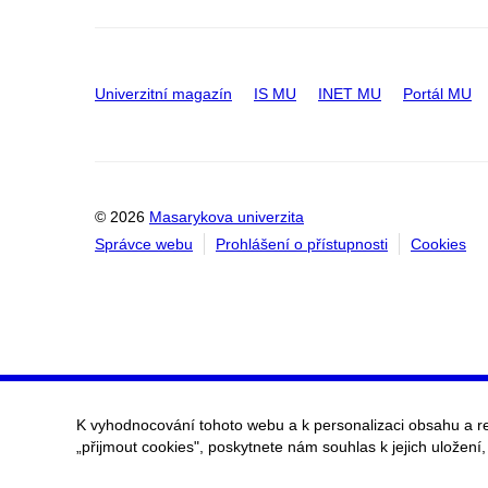
Univerzitní magazín
IS MU
INET MU
Portál MU
© 2026
Masarykova univerzita
Správce webu
Prohlášení o přístupnosti
Cookies
K vyhodnocování tohoto webu a k personalizaci obsahu a r
„přijmout cookies", poskytnete nám souhlas k jejich uložení