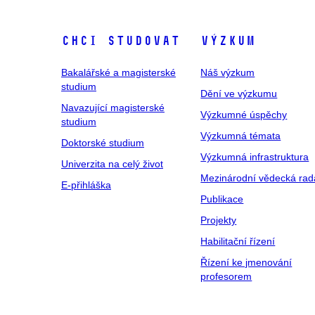
Chci studovat
Výzkum
Bakalářské a magisterské
Náš výzkum
studium
Dění ve výzkumu
Navazující magisterské
Výzkumné úspěchy
studium
Výzkumná témata
Doktorské studium
Výzkumná infrastruktura
Univerzita na celý život
Mezinárodní vědecká rad
E-přihláška
Publikace
Projekty
Habilitační řízení
Řízení ke jmenování
profesorem