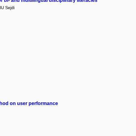
bi- and multilingual disciplinary literacies
U Sejdi
method on user performance