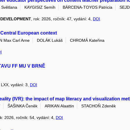
her educator perspectives on content teacher preparation for 
Světlana
KAYGISIZ Semih
BÁRCENA-TOYOS Patricia
SEJDI
L DEVELOPMENT
, rok: 2026, ročník: 47, vydání: 4,
DOI
s Central European context
Max Carl Arne
DOLÁK Lukáš
CHROMÁ Kateřina
I
TAVU FF MU V BRNĚ
: LXX, vydání: 3,
DOI
 reality (IVR): the impact of map literacy and visualization 
í
ŠAŠINKA Čeněk
ARIKAN Alaattin
STACHOŇ Zdeněk
ok: 2026, ročník: 54, vydání: 4,
DOI