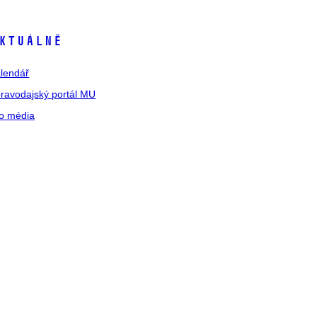
ktuálně
lendář
ravodajský portál MU
o média