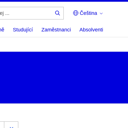
Čeština
Hledej
...
ně
Studující
Zaměstnanci
Absolventi