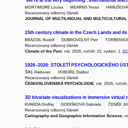
‘We're at the very beginning’: international teac
MORTIMORE Louisa
MEARNS Tessa
HANUŠOVÁ 
Recenzovaný odborný článek
JOURNAL OF MULTILINGUAL AND MULTICULTURA
15th century climate in the Czech Lands and it
BRÁZDIL Rudolf
DOBROVOLNÝ Petr
TORBENSON 
Recenzovaný odborný článek
Climate of the Past
, rok: 2026, ročník: 22, vydání: 1,
DO
1926–2026: STOLETÍ PSYCHOLOGICKÉHO ÚS
ŠIKL Radovan
VOBOŘIL Dalibor
Recenzovaný odborný článek
ČESKOSLOVENSKÁ PSYCHOLOGIE
, rok: 2026, ročník
3D bivariate visualizations in immersive virtual
KVARDA Ondřej
GODIŠKOVÁ Gabriela
ČENĚK Jiř
Recenzovaný odborný článek
Cartography and Geographic Information Science
, r