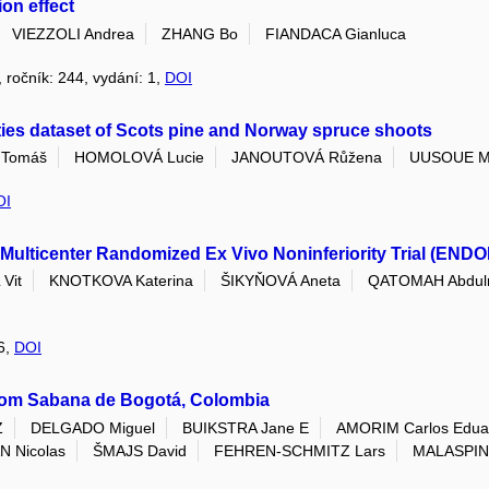
on effect
VIEZZOLI Andrea
ZHANG Bo
FIANDACA Gianluca
, ročník: 244, vydání: 1,
DOI
ties dataset of Scots pine and Norway spruce shoots
Tomáš
HOMOLOVÁ Lucie
JANOUTOVÁ Růžena
UUSOUE M
OI
Multicenter Randomized Ex Vivo Noninferiority Trial (ENDO
Vit
KNOTKOVA Katerina
ŠIKYŇOVÁ Aneta
QATOMAH Abdul
26,
DOI
rom Sabana de Bogotá, Colombia
Z
DELGADO Miguel
BUIKSTRA Jane E
AMORIM Carlos Edua
 Nicolas
ŠMAJS David
FEHREN-SCHMITZ Lars
MALASPIN