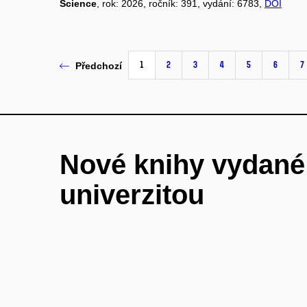
Science
, rok: 2026, ročník: 391, vydání: 6783,
DOI
1
2
3
4
5
6
7
Předchozí
Nové knihy vydan
univerzitou