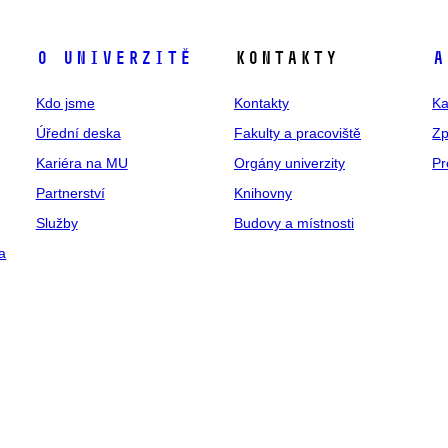
O univerzitě
Kontakty
A
Kdo jsme
Kontakty
Ka
Úřední deska
Fakulty a pracoviště
Zp
Kariéra na MU
Orgány univerzity
Pr
Partnerství
Knihovny
Služby
Budovy a místnosti
a