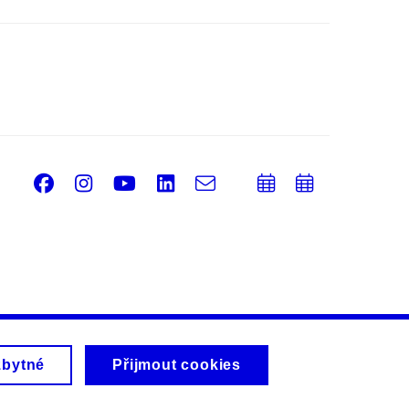
Facebook
Instagram
Youtube
LinkedIn
e-
Přidat
Přidat
Email
mail
do
do
kalendáře
kalendá
zbytné
Přijmout cookies