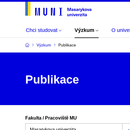
Chci studovat
Výzkum
O univer
Výzkum
Publikace
Publikace
Fakulta / Pracoviště MU