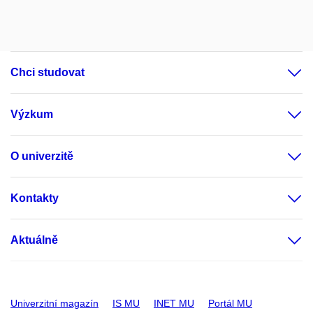
Chci studovat
Výzkum
O univerzitě
Kontakty
Aktuálně
Univerzitní magazín
IS MU
INET MU
Portál MU