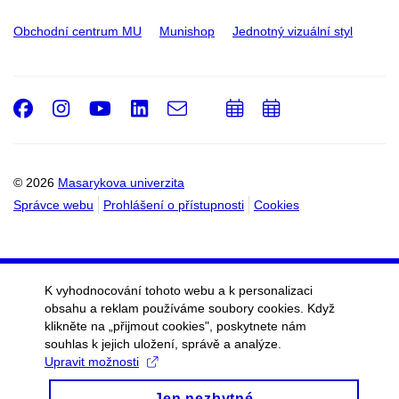
Obchodní centrum MU
Munishop
Jednotný vizuální styl
Facebook
Instagram
Youtube
LinkedIn
e-
Přidat
Přidat
Email
mail
do
do
kalendáře
kalendáře
© 2026
Masarykova univerzita
Správce webu
Prohlášení o přístupnosti
Cookies
K vyhodnocování tohoto webu a k personalizaci
obsahu a reklam používáme soubory cookies. Když
klikněte na „přijmout cookies", poskytnete nám
souhlas k jejich uložení, správě a analýze.
Upravit možnosti
Jen nezbytné