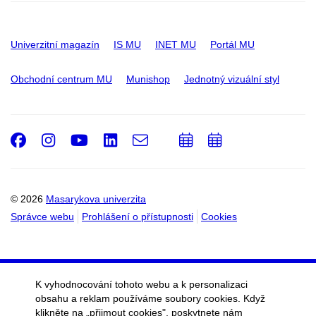
Univerzitní magazín
IS MU
INET MU
Portál MU
Obchodní centrum MU
Munishop
Jednotný vizuální styl
Facebook
Instagram
Youtube
LinkedIn
e-
Přidat
Přidat
Email
mail
do
do
kalendáře
kalendáře
© 2026
Masarykova univerzita
Správce webu
Prohlášení o přístupnosti
Cookies
K vyhodnocování tohoto webu a k personalizaci
obsahu a reklam používáme soubory cookies. Když
klikněte na „přijmout cookies", poskytnete nám