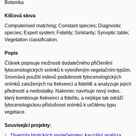
Botanika
Klíčová slova
Computerised matching; Constant species; Diagnostic
species; Expert system; Fidelity; Similarity; Synoptic table;
Vegetation classification.
Popis
Článek popisuje možnosti dodatečného přičlenění
fytocenologických snímků k vytvořeným vegetačním typům.
Srovnává použití indexů podobnosti fytocenologických
snímků založených na frekvenci a fidelitě a analyzuje jejich
přednosti a nedostatky. Nakonec navrhuje nový index,
který kombinuje frekvenci a fidelitu, a nejlépe tak odráží
fytocenologickou příslušnost snímků k určitému typu
vegetace.
Související projekty:
Diverzita biotických společenstev: kauzální analýza