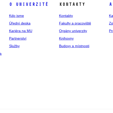
O univerzitě
Kontakty
A
Kdo jsme
Kontakty
Ka
Úřední deska
Fakulty a pracoviště
Zp
Kariéra na MU
Orgány univerzity
Pr
Partnerství
Knihovny
Služby
Budovy a místnosti
a