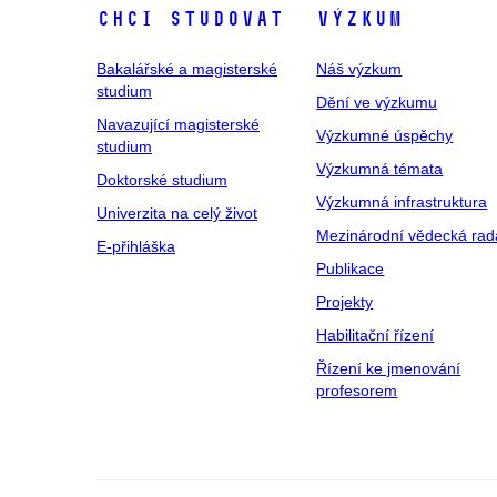
Chci studovat
Výzkum
Bakalářské a magisterské
Náš výzkum
studium
Dění ve výzkumu
Navazující magisterské
Výzkumné úspěchy
studium
Výzkumná témata
Doktorské studium
Výzkumná infrastruktura
Univerzita na celý život
Mezinárodní vědecká rad
E-přihláška
Publikace
Projekty
Habilitační řízení
Řízení ke jmenování
profesorem