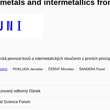
metals and intermetallics from
ická pevnost kovů a intermetalických sloučenin z prvních princi
ojmír
POKLUDA Jaroslav
ČERNÝ Miroslav
ŠANDERA Pavel
zovaný odborný článek
ial Science Forum