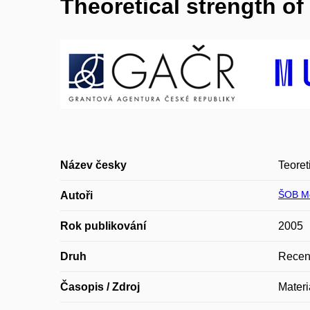
Theoretical strength of 
Název česky
Teoret
ŠOB M
Autoři
Rok publikování
2005
Druh
Recen
Časopis / Zdroj
Mater