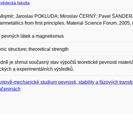
ovědecká fakulta
Mojmír; Jaroslav POKLUDA; Miroslav ČERNÝ; Pavel ŠANDERA a 
termetallics from first principles. Material Science Forum. 2005,
a pevných látek a magnetismus
onic structure; theoretical strength
dně je shrnut současný stav výpočtů teoretické pevnosti mater
ických a experimentálních výsledků.
ntově-mechanické studium pevnosti, stability a fázových transfo
učeninách