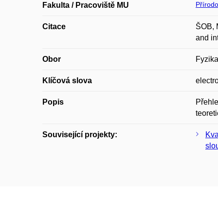
Přírod
Fakulta / Pracoviště MU
Citace
ŠOB, 
and in
Obor
Fyzik
Klíčová slova
electr
Popis
Přehle
teoret
Související projekty:
Kva
slo