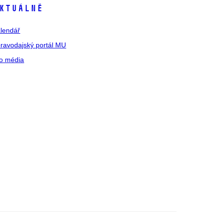
ktuálně
lendář
ravodajský portál MU
o média