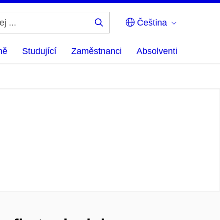
Čeština
Hledej
...
ně
Studující
Zaměstnanci
Absolventi