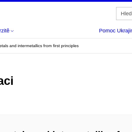
zitě
Pomoc Ukraji
tals and intermetallics from first principles
aci