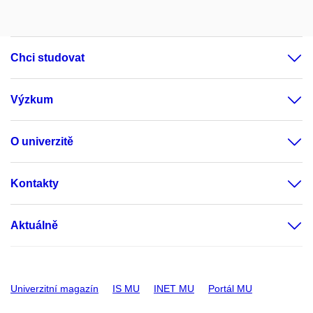
Chci studovat
Výzkum
O univerzitě
Kontakty
Aktuálně
Univerzitní magazín
IS MU
INET MU
Portál MU