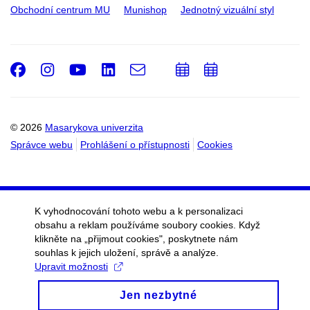
Obchodní centrum MU
Munishop
Jednotný vizuální styl
Facebook
Instagram
Youtube
LinkedIn
e-
Přidat
Přidat
Email
mail
do
do
kalendáře
kalendáře
© 2026
Masarykova univerzita
Správce webu
Prohlášení o přístupnosti
Cookies
K vyhodnocování tohoto webu a k personalizaci
obsahu a reklam používáme soubory cookies. Když
klikněte na „přijmout cookies", poskytnete nám
souhlas k jejich uložení, správě a analýze.
Upravit možnosti
Jen nezbytné